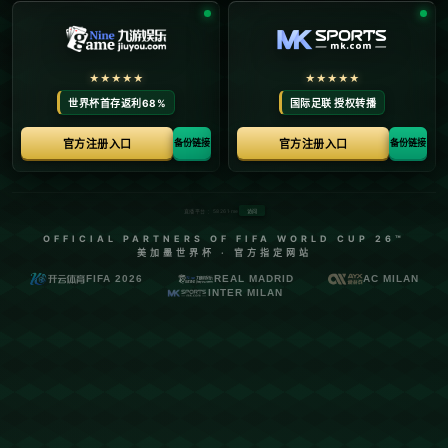
进球最多的中后卫
发布时间：2026-05-18
**前言：** 在现代足球中，进攻潜力不仅仅局限于前锋
和中场球员，后卫也成为破门得分的重要来源。本文将
探讨**凯文-施洛特贝克**这一**德甲进球最多的中后
卫**是如何打破常规，以7个进球成为焦点的。
### 凯文-施洛特贝克的崛起：从后防铁壁到进球机器
凯文-施洛特贝克，这位效力于德甲的中后卫，自上赛季
以来以其出色的表现赢得了广泛关注。除了具备坚实的
防守功底外，他在进攻端也展现出了惊人的天赋，以
**7球**的成绩成为去季以来**德甲中后卫**中的射手
王。