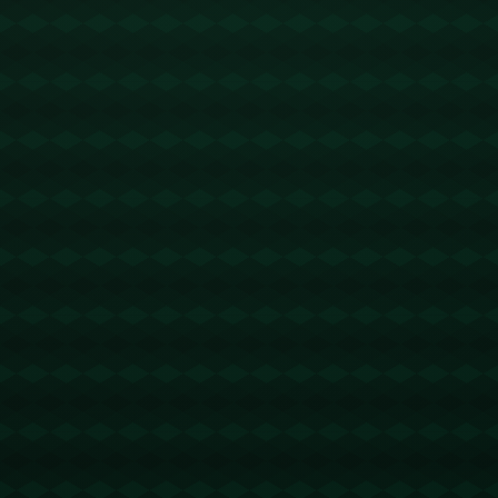
施洛特贝克的 success 离不开他在球队战术中的特殊定
位。随着现代足球的发展，后卫的位置越来越灵活，不
再只是防守者。教练往往会利用后卫出色的身体素质和
战术意识来参与定位球进攻，这也是为何施洛特贝克能
够频频破门的原因之一。他在角球和任意球中出色的**
头球能力**让他成为了球队进攻时的秘密武器。
#### **数据分析：突破传统角色**
纵观德甲数据，施洛特贝克的进球数异常亮眼，尤其是
在与其他中后卫比较时更是如此。他的不俗表现不仅极
大激励了团队士气，也为球队提供了更多的战术选择和
空间。**施洛特贝克**的这些进球大多来自于定位球和
禁区内的灵活跑位，这与他的**身体对抗**和**时机把