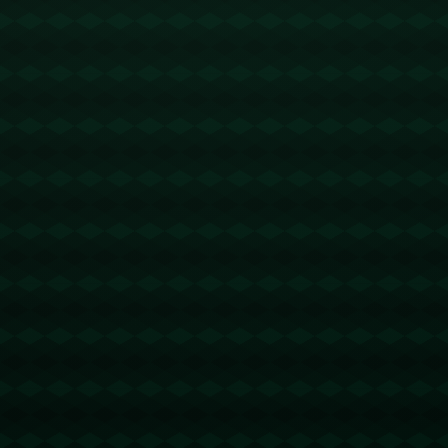
得一个点球机会。**恰尔汗奥卢**稳稳罚进，将比分改
写为2-1，锁定胜局。这个点球的产生源于对方后卫的
一次防守失误，而其精准命中显现了恰尔汗奥卢的**心
理素质**和关键时刻的担当。
**战术分析**
这场比赛中，国际米兰主教练在战术布置上表现出高超
的智慧。意甲豪门利用中场多名球员的**灵活跑动**和
出色的传球能力，成功控制了比赛节奏。而萨尔茨堡虽
以速度见长，但面对国际米兰的严防死守，他们的反击
多次被扼杀在启程之中。