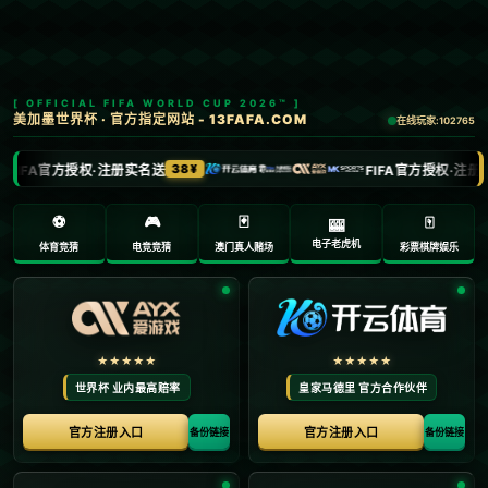
欧冠-桑切斯破门恰10点射 国际米兰2-1萨