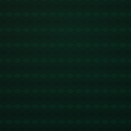
在长春亚泰与青岛西海岸的这场较量中，塞尔吉尼奥无
疑是全场最耀眼的明星。来自巴西的他以其无与伦比的
技术和全面的场上控制能力赢得了满堂喝彩。塞尔吉尼
奥无论是在进攻组织还是在防守协作上，都展现出了非
凡的能力。他的每一次触球似乎都能引领团队前进，使
长春亚泰在球场上占据主动。
更重要的是，**塞尔吉尼奥不仅仅依靠个人能力**,他总
是能在关键时刻为队友创造进球机会。这种团队协作精
神是他获得满分的重要因素。从一场精妙的助攻到一次
关键的拦截，塞尔吉尼奥用自己的实际行动证明了他的
球场价值。如此出色的表现不仅为他赢得了10分的满
分，也为长春亚泰在比赛中奠定了优势。