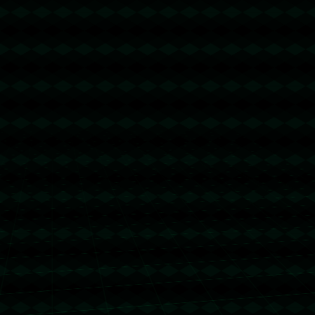
在长春亚泰与青岛西海岸的对决中，球员的评分不仅展
现了个人能力，也揭示了团队合作的重要性。在追求卓
越的道路上，每一名球员都需持续努力，以达到并超越
自己的极限，同时也为球队的整体进步贡献力量。
上一篇：德拉富恩特治下皇社球员已为西班牙队打进10球，仅次于巴萨
下一篇：索马里重启足球联赛
联系方式
029-8402010