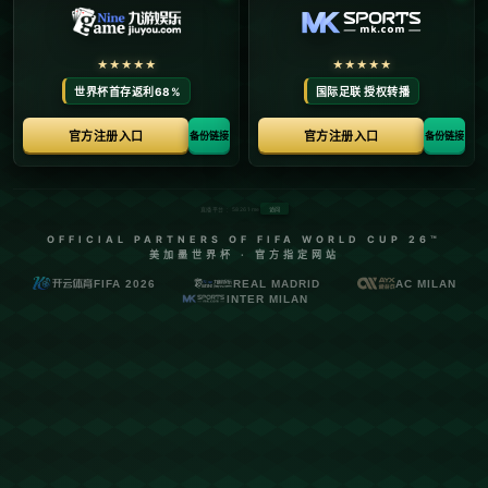
尼奥10分，石笑天5.9分
发布时间：2026-05-18
**长春亚泰vs青岛西海岸球员评分解析：塞尔吉尼奥为
何获满分？**
在最近的一场中超联赛中，长春亚泰和青岛西海岸之间
的较量吸引了众多球迷的关注。这不仅是一场战术和技
术的对抗，更是各路球星大显身手的舞台。其中，塞尔
吉尼奥以10分的满分表现成为焦点，而石笑天的5.9分则
让人捏了一把汗。这篇文章将深入解析这两位球员的评
分背后，揭示他们在比赛中的表现究竟如何，以及这些
评分对两支球队的影响。
**塞尔吉尼奥的全场统治力**