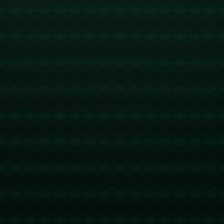
### 对摩洛哥国家队的影响
阿布德的突破不仅是其个人成就，也为摩洛哥国家队注
入了新的活力。在国际舞台上，摩洛哥队一直在寻求稳
定的竞争力，而**阿布德的崛起**无疑为球队注入了一
剂强心针。他的表现激励了更多年轻球员渴望为国效
力，并为球队带来了更多的战术选择。
此例不禁让人联想到此前摩洛哥球队在非洲杯的奋斗历
程。团队的协作与个别球员的闪光常常成为成功的关
键，而阿布德的案例再次证明了个体突破在团队整体战