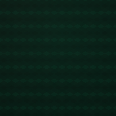
### 阿布德的职业生涯
阿布德从青少年时期就展现出了令人瞩目的天赋。在国
内联赛的璀璨表现，使得他被迅速选入国家队。其灵活
的前场跑动和精准的射门能力使他常常能够在关键时刻
破门得分，这次打入国家队首球正是他不断努力和进步
的结果。
**他在比赛的早期阶段便展示了自己的影响力**，不仅
通过一次精准的助攻帮助队友得分，还在下半场自己破
门，可以说是“传射建功”，为摩洛哥队奠定了胜局。这
样的表现让教练和球迷都对他寄予厚望，希望他能成为
球队未来的核心力量。