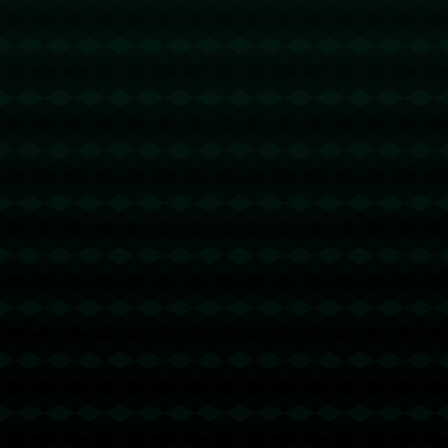
利物浦过去的多次成功引援让人们有理由相信，球队管
理层在此事上的持重决策自有其道理。例如，范戴克和
阿利森的引入给球队防线带来了质的飞跃，而这两笔交
易都来自于对球员的深度考察和精准把控。此外，法比
尼奥的引进也显现出利物浦引援的深思熟虑，他成为了
球队不可或缺的一员。
**长远的愿景**
在高度竞争的现代足球世界，球队不仅需要在短期内取
得成绩，更要有长远的布局。**利物浦着眼未来，潜心
布局**，不急于在1月签下勒尔的决策也许在短期内令
人不解，但如果我们仔细研究成功的引援案例，就会发
现这正是其长久不衰的秘诀。