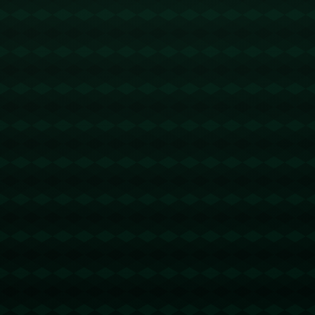
无缝融入未来的球队计划。
**潜力无限的勒尔**
*勒尔在弗赖堡的表现已被广泛认可*，其在场上的卓越
控球能力和全局视野使他成为德甲冉冉升起的新星。尽
管他年仅20岁，但他已在弗赖堡的中场核心位置上稳定
发挥。他的全面性和技术水平不仅令弗赖堡受益，也引
起了诸如利物浦这类欧洲顶级俱乐部的关注。
**案例：过去的成功引援**