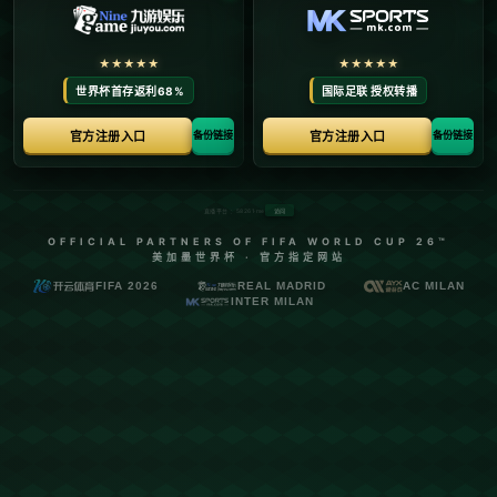
但不会1月签下他
发布时间：2026-05-18
**法尔克：利物浦在关注弗赖堡中场勒尔，但不会1月
签下他**
近年来，英超球队利物浦在转会市场上的活跃表现一直
备受关注。然而，在2023年冬季转会窗口即将开启之
际，有传闻称利物浦虽然对德甲弗赖堡的中场新星勒尔
产生了浓厚的兴趣，但他们并不打算在1月签下这位年
轻球员。这一消息引起了许多球迷和分析师的好奇，究
竟利物浦在这一决策背后藏着什么样的战略考量？
**利物浦的引援策略**