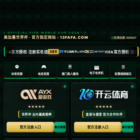
李凯尔：如果需要 我能给球队带来获胜的