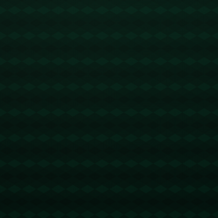
这场比赛堪称经典对决。在前三局的较量中，尽管蒯曼
展现了自己深厚的基本功和灵活的技巧，但王曼昱始终
保持冷静，通过精准的攻防转换稳住了场上的局面。在
第四局开始，形势骤变，蒯曼一度领先，然而王曼昱在
关键时刻的强势逆转，使用出其不意的扣杀和巧妙的旋
转变化成功扭转局势，以强悍的表现赢下比赛。
**细心观察比赛的观众不难发现**，王曼昱对于局势的
把控能力非常突出，她能够在瞬息万变的比赛过程中抓
住每一个微小的机会。一位乒坛专家指出：“王曼昱的
逆转并非运气，而是她对比赛的深刻理解。”这种理解
不仅体现在技术上，还体现在心态上。她展现出了超乎
常人的**意志力**与耐心，不急不躁，等待对手的每一