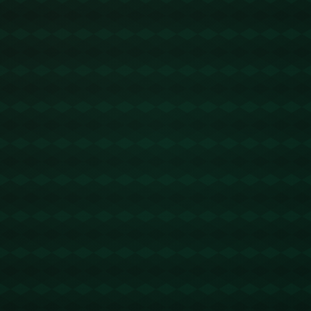
王曼昱展现出了顽强的拼搏精神和过人的实力，尤其是
在后两局中的逆转表现令人印象深刻。赛后，她在采访
中不但谈到了这场比赛，也提及了对未来对决孙颖莎的
展望。通过这场胜利，王曼昱向所有人证明了她的**卓
越竞技状态**和坚定的**复仇决心**。