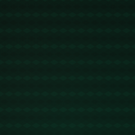
遼寧的主場賽事，從不僅僅是一場比賽。對於許多隊伍
來說，**這裡的氣候與場地條件**是首要需要考慮的因
素。冬季的凜冽寒風對於南方隊伍無疑是一場生理極限
的考驗，而賽場內外狂熱的球迷聲浪，也給客場球隊製
造了豐富的壓力。在這樣的環境下，提前熟悉當地條
件、系統制定適應性訓練計畫顯得尤為重要。例如，某