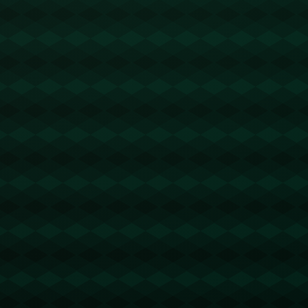
过转让这两位明星球员，雷霆得到了大量的年轻潜力和选秀权，为未来奠