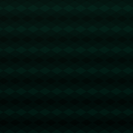
的多个首轮选秀权和年轻天才，使球队有了重新积聚力量的机会。**通过
卓越的篮球智商和领导能力，成为雷霆重建过程中不可或缺的一部分。雷
个关键比赛中的发挥，使他逐渐成长为球队的领军人物。他的**出色控球能
和毫不妥协的态度成为场上不可或缺的一环。这两位球员的成功崛起不仅