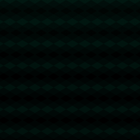
撼动强队地位。通过智慧的策略和优秀的团队合作，雷霆逐渐在联盟中
。这使得雷霆能够应对不同类型的对手，保持竞争力。对于其他球队而言，
联盟中无可匹敌的强队。
造了崭新的未来。他们在年轻球员身上找到希望，不断创新战术，并且
崛起，不仅是球队策略的胜利，也是**联盟动态变化的一个缩影**。在不