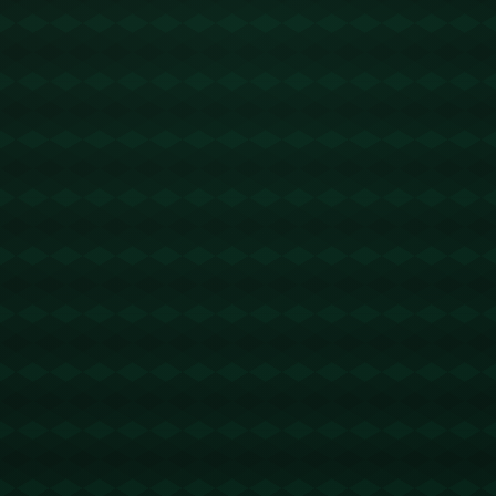
然而，本次肌肉撕裂的傷病使馬夏爾不得不提前結束本
賽季的征程。這不僅讓曼聯在中前場的選擇更加局促，
也讓主教練滕哈赫（Erik ten Hag）必須迅速調整戰術，
以應對曼城這樣的進攻猛獸。
### **曼聯是否做好了準備？**
在考慮馬夏爾的缺陣後，曼聯可使用的進攻選項似乎變
得有限。在這種情況下，主教練滕哈赫需要更多倚仗其
他球員來填補馬夏爾留下的空缺，例如剛剛復出的拉什
福德（Marcus Rashford）。拉什福德本賽季狀態火熱，
是球隊名副其實的頭號射手，他的速度與得分能力將在
這場對抗中至關重要。另外，雖然韋格霍斯特（Wout
Weghorst）在進球效率上受到詬病，但他在牽制對手與
製造空間上的價值也不能被忽視。