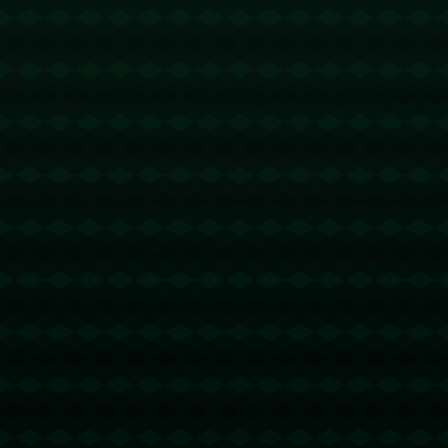
### **經典傷病案例的警示作用**
事實上，類似馬夏爾這樣的重要球員在關鍵比賽中因傷
缺席的情況並不少見。例如，2013年的歐冠決賽中，多
特蒙德中場馬里奧·蓋策（Mario Götze）就因傷無緣參
戰，這直接影響了球隊的中場組織，最終為拜仁慕尼黑
奪冠鋪平了道路。同樣，曼聯此前在2018年足總杯決賽
中輸給切爾西，也有部分原因是球隊傷病名單過於龐
大，導致缺乏對局勢的控制能力。