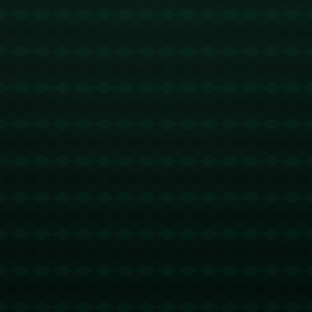
小的困扰，尤其是那些没有网络预约经验的老年球迷，
他们对于信息技术的熟悉程度远不如年轻人。
**网络登记系统的优劣势**
尽管数字化的票务处理具有提高效率、节省人力成本等
优势，但也存在问题。对于不少球迷来说，**线上登记
系统的突然启用**可能意味着系统崩溃、网络拥堵和技
术支持不足。这些问题极有可能导致大量球迷在预约过
程中扑空，无法如愿购票。
例如，在此次澳门对关岛的比赛中，许多球迷表示，由
于系统操作复杂、网络延迟等问题，他们无法及时获取
门票。相较于传统的线下购票方式，线上预约不仅增加
了球迷的操作难度，也在无形中制造了一种**技术鸿沟
**。