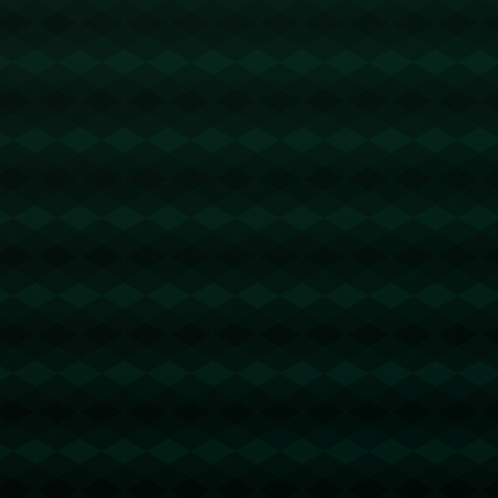
拉在比赛第56分钟的进球进一步拉开了比分，巩固了国米的领先优势。这一