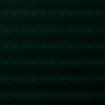
进球无疑是他机敏跑位和**精准射门**的完美结合。