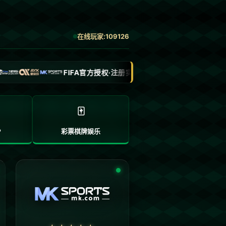
产品展示
新闻资讯
联系我们