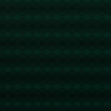
尽管梅西最终离开巴萨，但他的续约曾在多年内确保了巴萨的无数辉煌时刻
乐部未来成功的关键所在。