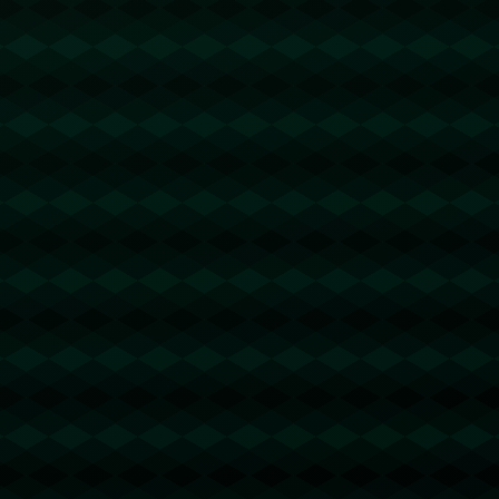
争夺的焦点。通过续约锁定核心球员，不仅能避免外界的争
提升俱乐部的品牌价值与市场号召力。对于球迷而言，这一消