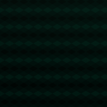
**续约背后的战略考量**
从战略的角度看，续约佩德里和加维也是巴萨在人才管理
抢，也彰显巴萨在培养和留住顶尖年轻人才方面的独特优势
**市场与球迷的双重反馈**
此外，续约对市场和球迷情感的积极影响也是不可忽视的。
息无疑增强了大家对球队未来的信心，并期待看到佩德里和