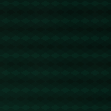
*佩德里**和**加维**两名年轻球员的续约合同的消息，
未来发展的影响，是本文讨论的重点。
技术能力和场上视野成为巴萨中场的重要一环，**他的控球