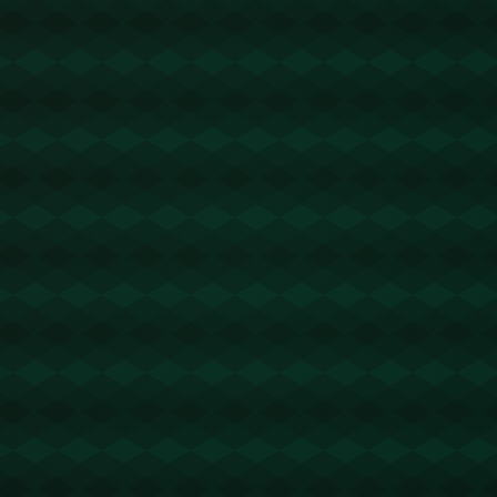
加维**，则以不屈不挠的拼搏精神和*出色的传球能力*被视为巴萨正在
对未来的投资与信任*。在近年来球员频繁转会的背景下，完成续约等同