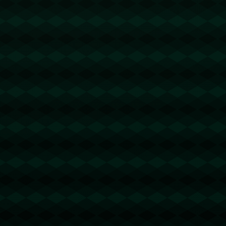
上的精明决策。在当今竞争激烈的足球市场，年轻和实力兼具的球员成为
。
对于市场而言，巴萨通过续约传递出**坚定信念和雄心壮志**的信息，
加维为巴萨带去更多辉煌时刻。