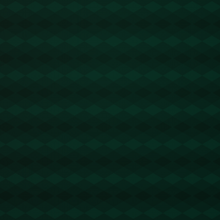
响！拉什福德社媒晒与阿森西奥庆祝合影：拿下重要
发布时间：2026-05-18
项运动，更是一种情感和团队的完美象征。每一个进球、每一次助攻都承载着
分。他在社交媒体上发布了一张与队友阿森西奥庆祝的合影，标志着这场
的表现无疑是决定性的。他的两次助攻成为球队胜利的关键。这不仅仅是一
他作为一名顶级球员的能力。
现同样不容小觑。他不仅在场上展现出极佳的跑动能力，还能够迅速捕捉到拉