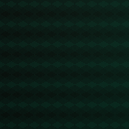
助攻双
**前言：** 在全球体育竞技的舞台上，足球不仅是一
中，拉什福德凭借出色的表现，为他的球队赢得了关键的三
**拉什福德的出色表现：** 在这场比赛中，拉什福德
刻。拉什福德以他精准的传球和对比赛节奏的掌控，展现了
**阿森西奥的默契配合：** 与此同时，阿森西奥的表