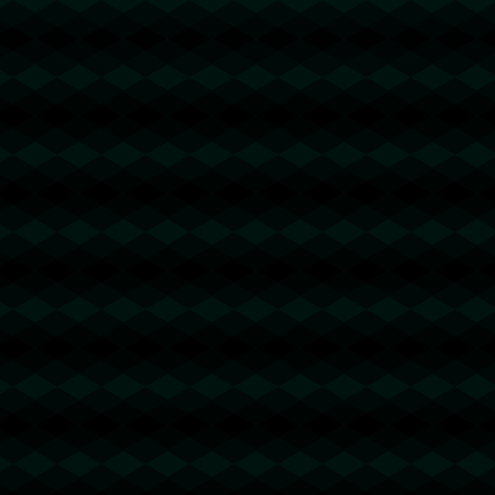
送！.
轻球员快速成长.