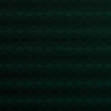
他们的攻势。这种合作不仅体现在比赛中，也在助攻后的庆
**分析：** 在这场比赛中，拉什福德和阿森西奥的表现
称的球员**，如拉什福德和阿森西奥，往往能决定比赛的
**关键词融入：** 本文不仅聚焦于拉什福德和阿森西奥本
升了球队的排名，也鼓舞了球迷的士气。
**社交媒体的力量：** 随着社交媒体的普及，运动员
悦。这种互动不仅增强了粉丝与球队的联系，也提升了拉什
通过本场比赛，拉什福德和阿森西奥用实际行动证明，只有通