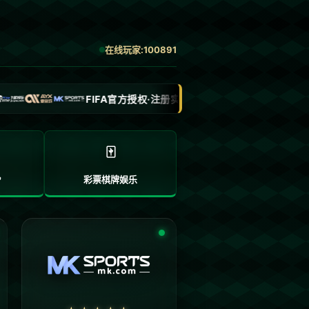
产品展示
新闻资讯
联系我们