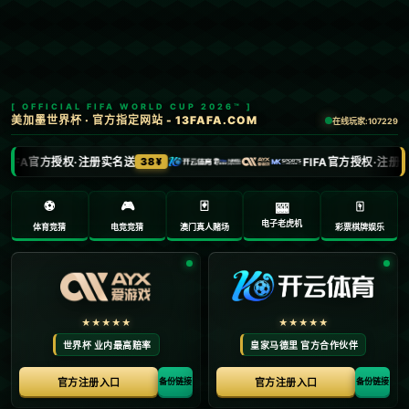
亚冠山东泰山客战蔚山裁判组公布 伊朗主