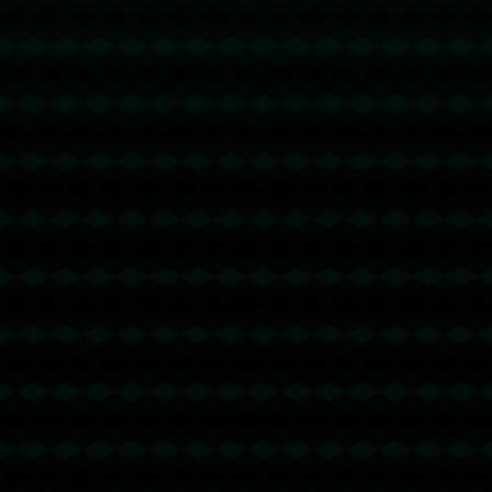
标。对于裁判风格的深入研究以及针对性调整，俨然已
成为现代足球战略的重要组成部分。此次山东泰山迎战
蔚山，主裁法加尼的执法风格会否影响比赛走向，值得
球迷持续关注。
通过对裁判背景和比赛双方的深入剖析，不难预测，这
场比赛将不仅是双方球员在场上的较量，更是裁判对比
赛公平与掌控力的一次检验。而山东泰山凭借高度的备
战和对裁判风格的洞察，或将在韩国战场上迎来又一次
的突破。