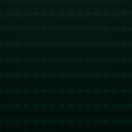
值得一提的是，**山东泰山队主帅极为重视裁判组安排
**。根据队内透露的信息，球队在备战中已特别训练队
员如何面对裁判执法风格，包括减少不必要的犯规动
作、调整心态避免因情绪失控导致黄牌甚至红牌。这些
细节处理或将成为山东泰山在客场克敌制胜的关键所
在。
### **蔚山现代主场强势，山东泰山挑战压力倍增**
蔚山现代近年来在亚冠赛场上成绩稳步提升，他们一直
以技术流打法和坚定的主场优势闻名。韩国球队普遍讲