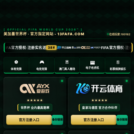
NBA最新排名及行程调整：勇士升至第6，