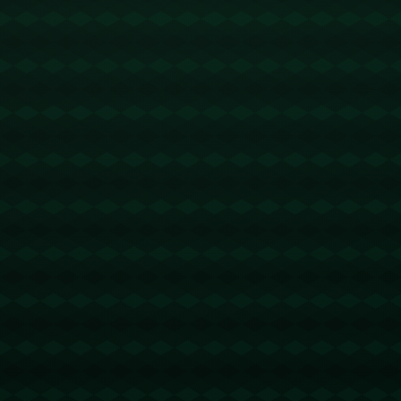
持竞争力的典型案例。
相比之下，**洛杉矶快船**的状态并不理想。尽管他们
的球员阵容强大，但团队的协调性和场上的执行力显然
仍有提升空间。赛季初期的强势表现没有持续下来，使
得他们的排名下滑至第八。伤病问题和战术执行上的瑕
疵是快船队目前面对的主要挑战。如果快船希望重返排
名前列，他们亟需解决这些在比赛中的实际问题。对于
快船来说，调整行程和改进训练计划可能是帮助他们走
出困境的有效策略。
另一方面，**太阳队**则面临着更大的困难。他们的排
名下滑与球队的伤病问题息息相关，关键球员的缺席严
重影响了球队的整体表现。此外，太阳队战术布置的一
些改变未能达到预期效果，这也对他们的成绩产生了不