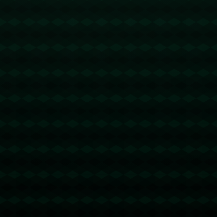
利影响。正因如此，太阳急需在后续比赛中找到新的突
破口以恢复竞争力。
在本赛季的这个阶段，**球队的排名及行程的调整不仅
仅是名次的变化**，更是对球队整体策略和应变能力的
重要考验。从勇士的上升、快船的下滑到太阳的挫折，