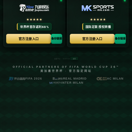
快船跌至第8，太阳遭受挫折.
发布时间：2026-05-18
**NBA最新排名及行程调整：勇士升至第6，快船跌至
第8，太阳遭受挫折**
在激烈的NBA赛事中，最新的排名调整引起了广泛关
注。球迷们关注的焦点无疑是金州勇士、洛杉矶快船以
及菲尼克斯太阳这三支球队的动态。**勇士**凭借出色
的表现成功攀升至第六的位置，而快船在近期表现不
佳，排名下滑至第八。与此同时，太阳队则因多重因素
遭受挫折，跌出了预期排名。在这样一个充满变数的赛
季中，球队排名及其日程安排的调整对于赛季走向至关
重要。