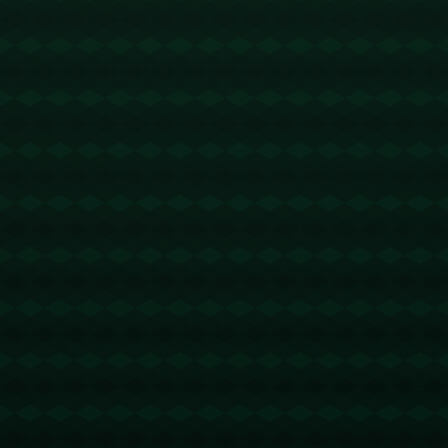
作为球队的灵魂人物，**姚迪在赛后的一番话耐人寻味
**。她表示：“输掉一场比赛并不代表失去一切，天津
女排有使命，目标仍是争冠。”这番表态不仅展现出她
作为队长的心理素质，也隐约透露出球队对下一阶段备
战的抗压力量。
结合姚迪的洞察，或许球队此番失利并不仅仅是战术层
面的原因，心理层面的波动同样值得思考。作为历经多
次联赛争冠的核心成员，姚迪在决定性局面中的发挥尚
可，但她与队友之间在某些轮次配合中的“断档”也让人
不得不担忧。在训练与实战结合的深度优化中，天津女
排或许需要重构传控节奏，才能真正触及下一个巅峰。
### 李盈莹伤情影响几何？
无论是球队的成绩还是支持者的目光，**李盈莹始终是