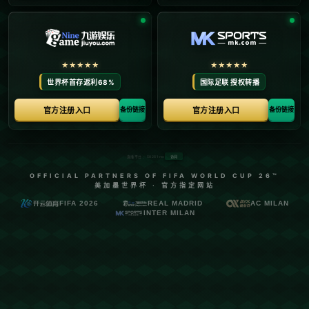
透露争冠，李盈莹伤情更新.
发布时间：2026-05-18
**天津女排为何止步淘汰？陈方执教存疑，姚迪谈目
标，李盈莹伤情引发关注**
在中国排坛，天津女排一直被视为联赛中的一支“巨无
霸”队伍。然而，在本赛季的一场关键淘汰战中，天津
女排意外失利，止步争冠之路，引发了外界广泛关注。
**陈方的执教能力是否遭遇质疑？姚迪在赛后的争冠目
标暗示了什么？而核心主力李盈莹的伤情是否影响了球
队表现？**让我们拨开迷雾，深入探讨这一系列问题背
后的真相。
### 天津女排为何淘汰？问题出在“变阵”与临场