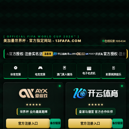
天津女排为何淘汰？陈方前途没了，姚迪