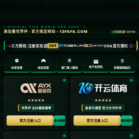
新援没状态！维金斯&李凯尔半场12中1仅