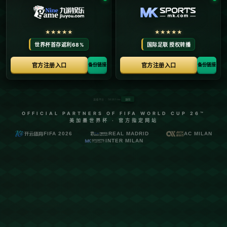
普林斯／怒吼天尊／麦克戴斯.
发布时间：2026-05-18
**活塞上次8连胜首发：比卢普斯/面具侠/普林斯/怒吼
天尊/麦克戴斯**
篮球作为一项充满激情和竞争的运动，其历史上诞生了
无数令人难忘的时刻。底特律活塞队在篮球历史上亦有
着浓墨重彩的一笔。尤其是在以*比卢普斯*、*面具侠
*、*普林斯*、*怒吼天尊*和*麦克戴斯*为首发阵容的
那段时间，活塞队曾创造了令人惊叹的8连胜佳绩。
### 1. **豪华首发阵容带来的强大赛事表现**
底特律活塞队曾在2000年代初期建立了一支令对手闻风