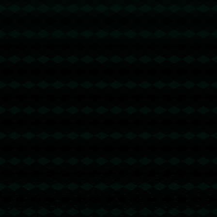
随着鲍威尔的加入，快船队的阵容显得更加完整与均
衡。“登卡组合”再加上鲍威尔，球队的进攻火力可谓更
上一层楼。*球队管理层对这一签约充满信心，相信在
新赛季中快船队将逐步显现冠军相。*更丰富的战术选
择，加上鲍威尔的稳定发挥，快船队的未来无疑值得期
待。
综上所述，快船队通过签下顶级神射手纽克·鲍威尔，无
疑为球队的短板提供了完美的解决方案。“登卡组合”将
在他的助力下，冲击NBA总冠军的梦想。期待在这个赛
季中，快船队能够取得辉煌的成绩，为球迷带来更多的
惊喜和激动。