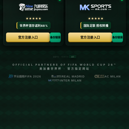
“登卡组合”靠他带队冲冠.
发布时间：2026-05-18
**快船赚翻了！顶级神射填上最后一块短板 “登卡组合”
靠他带队冲冠**
在这个充满竞争的NBA赛季，洛杉矶快船队迈向总冠军
的道路上又迈出了坚实的一步。他们签下了一位顶级三
分射手，为球队的短板提供了完美的解决方案。*“登卡
组合”*——詹姆斯·哈登和科怀·伦纳德将依靠这位神射
手的助力，带领球队冲击总冠军。本文将探讨这一新援
对快船队的重要影响，以及“登卡组合”在新赛季中如何
依靠他的表现，向冠军宝座发起冲击。
**洛杉矶快船队的新引援**