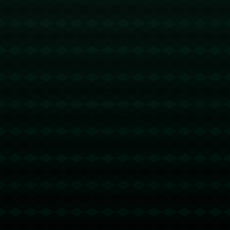
例如，在与洛杉矶湖人队的经典对决中，鲍威尔的高效
三分球不仅让哈登和伦纳德有了更多的突破空间，还能
在对手双人包夹他们时，迅速传球找到空位的鲍威尔，
让对手防不胜防。同时，鲍威尔也具有一定的防守能
力，这无疑为球队的防守体系提供了更多的保障。
**案例分析：篮球智商的体现**
在与达拉斯独行侠的一场比赛中，快船队充分发挥了鲍
威尔的优势。鲍威尔在上场30分钟内命中了5记三分，
为球队稳定了外线火力。当独行侠派出双人包夹来限制
哈登和伦纳德时，鲍威尔能及时出现在合适的位置，接
到传球后果断出手。最终，快船队凭借其精准的投篮和
聪明的跑位，以15分的优势赢下了比赛。
**未来展望：冠军之路**