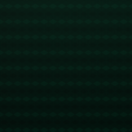
的加盟无疑填补了快船在过去几个赛季中的一大短板。
在过去的比赛中，快船队经常因为缺乏稳定的外线得分
手段而陷入困境。如今，鲍威尔的到来将为球队带来极
大的改变。他**不仅能够在关键时刻砍下重要得分，还
能拉开场上空间**，为“登卡组合”创造更多的突破机
会。
**“登卡组合”的化学反应**
詹姆斯·哈登和科怀·伦纳德无疑是当今NBA最具威胁的
组合。从哈登的精准传球到伦纳德的致命得分，这两人
的配合已经展现出了极大的潜力。然而，球队一直缺少
一个稳定的外线火力点，导致进攻体系有时显得略显单
一。鲍威尔的加盟，将极大丰富快船队的进攻战术。