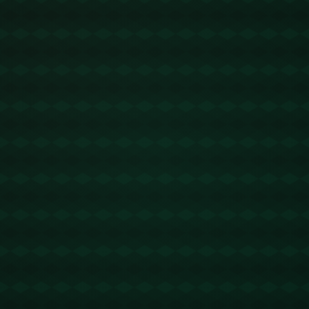
整体表现，任何一位主力球员的伤缺都会让球队战力锐
减。*雷纳托-韦加*这一名字对于足球迷来说并不陌
生，他的暂时离开无疑将在短时间内对球队产生一定的
影响。在这篇文章中，我们将深入探讨雷纳托-韦加的伤
病情况，以及其可能对球队造成的影响与应对策略。
**雷纳托-韦加的伤病情况**
近来，*雷纳托-韦加*由于腿部受伤，将不得不缺席两
至三周的比赛。他是一名活跃于球场的关键球员，在攻
防两端都展现了过人的天赋。此类伤病对于一位职业足
球运动员而言并不罕见，尤其是在赛季密集的比赛日程
中，球员因劳累而受伤的情况时有发生。
**对球队的影响分析**