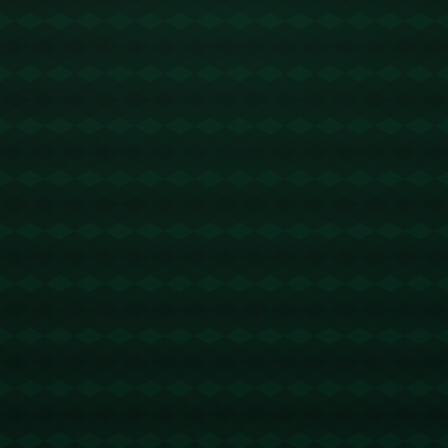
率并且不败率超75%。这一统计结果让很多球迷对比赛
结果充满期待和关注。本文将深入探讨该预测的背后原
因以及对于比赛走势的可能影响。
在分析曼联与南安普顿对战时，我们首先需要了解两支
球队当前的状态。曼联近年来在主教练更迭和阵容调整