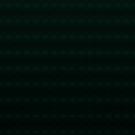
比赛为例，曼联和南安普顿之间的交锋总是能激发出激
烈的竞争。例如，在上一次交锋中，曼联通过后期反攻
逆转比赛，而这次OPTA同样依据他们的进攻能力**高
度预估**曼联将拥有占优的胜率。
当然，球场内的情况瞬息万变，OPTA的预测虽然基于