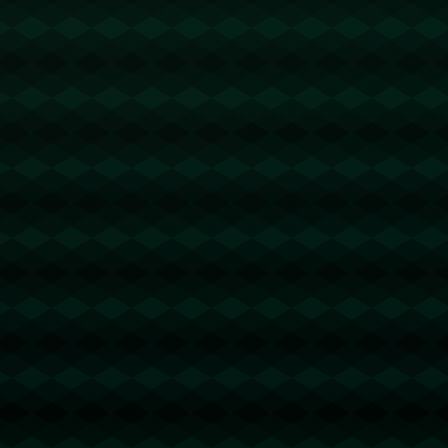
础或技术能力，**而是对对手的深刻理解和战术的灵活运用**。利德
某些对手在终点冲刺阶段容易失误的情况下，利德旺选择在比赛中后段加
作用。在比赛刚开始，利德旺便根据事先制定的策略进行卡位，使得自