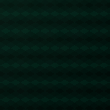
竞争异常激烈。然而，利德旺并未被这些挑战所吓倒。他不断
的较量，更成为智慧与策略的综合比拼。在这样的赛场上，利