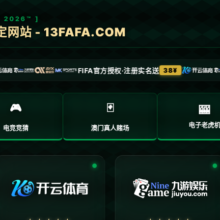
网站首页
公司简介