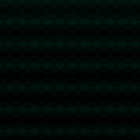
的激励。他用行动证明了在面对强大对手时，通过**持之以恒的努力**
车运动的发展。在训练中，他投入大量时间与年轻车手分享经验，并在
的鼓舞。
正通过自己的努力为自己、为国家书写更加辉煌的篇章。这场赛事不仅见证