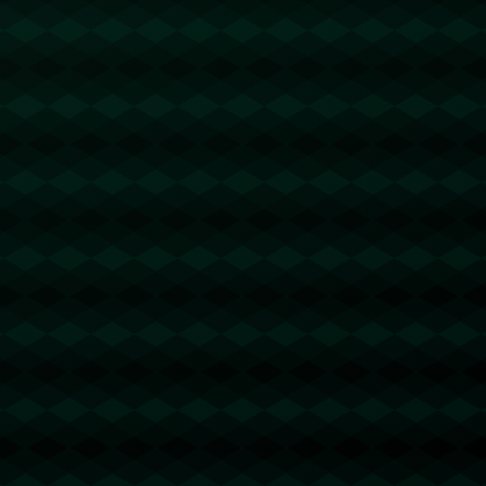
旺在经过前两站的较量后，通过研究对手的比赛录像和技术数
快速度，以加大对对手的压力，为自己创造冲刺机会。
己始终处于关键位置。在赛程的最后阶段，他把握住对手体力