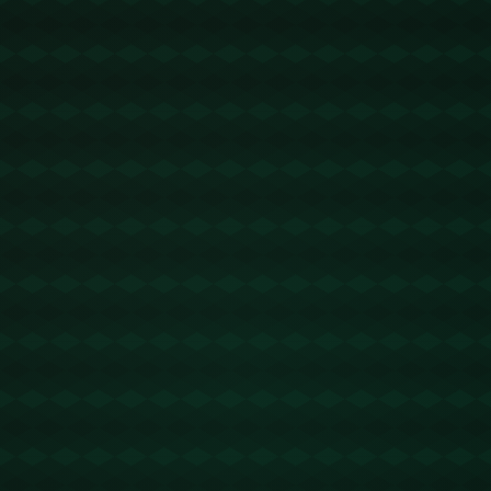
在刚刚结束的一场NBA焦点大战中，洛杉矶快船迎战劲
敌。这场比赛可谓跌宕起伏，场面如剧本般发展。詹姆
斯·哈登的**6次抢断**成为制胜关键，卡瓦伊·伦纳德的
手感冰凉令人唏嘘，而年轻球星保罗·班凯罗则用
**26+6**的全能表现征服球迷。最终，快船以出色表现
完成逆转，排名升至西部第七，季后赛前景重燃希望。
---
### **哈登化身防守领袖，6次抢断成就历史性突破**
这场比赛，詹姆斯·哈登的防守表现成为赛后讨论的焦
点。他不仅在进攻端稳定贡献，更在防守端展现全明星
水准。特别是**6次抢断**——这是哈登职业生涯单场