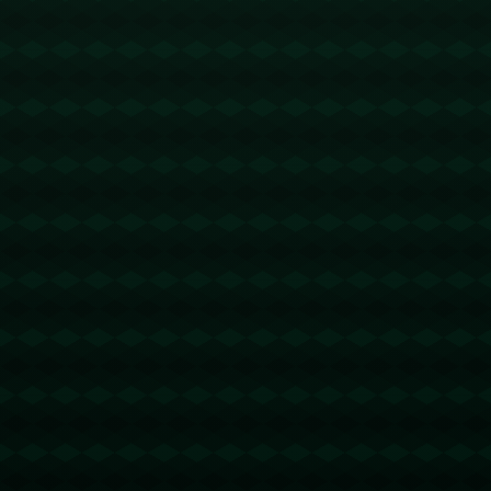
相比哈登的高光表现，伦纳德的整体数据显得逊色一
些。他全场**22投仅8中**，这对于一向以效率著称的
伦纳德来说，并不是一个令人满意的表现。然而，尽管
命中率偏低，伦纳德依旧在用他的方式帮助球队。他在
防守端稳定限制对方主攻手，全场贡献关键篮板和协防
干扰。此外，他在第四节不惜用身体拼抢，将一次关键
球收入囊中。这种全场无声耕耘的态度，正是伦纳德作
为超级巨星的成熟一面。
伦纳德的低效率或许与近期高强度作战不无关系，但他
的关键时刻冷静属性正是球队实现逆转不可或缺的因
素。教练泰伦·卢赛后也特别提到：“伦纳德虽然手感不
佳，但他那些隐形贡献非常关键。”
---