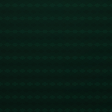
抢断数的新高，也是他转会快船后最闪耀的表现之一。
面对对手持球人，哈登总能利用速度和预判精准制造失
误，为快船创造反击机会。比如，在第三节关键阶段，
哈登两次直截了当地切断对手传球线路，引发反击得
分。这些瞬间不仅为场上气势注入能量，也彻底扭转了
比赛走势。
有分析指出，哈登如今更深刻意识到防守对团队的重要
性，尤其是在快船这支拥有多位持球核心的队伍中，他
的自我牺牲精神有目共睹。6次抢断的背后代表的不仅
是数据，而是他作为球队领袖对胜利的责任感。
---
### **伦纳德手感下滑，但默默发挥不可低估**