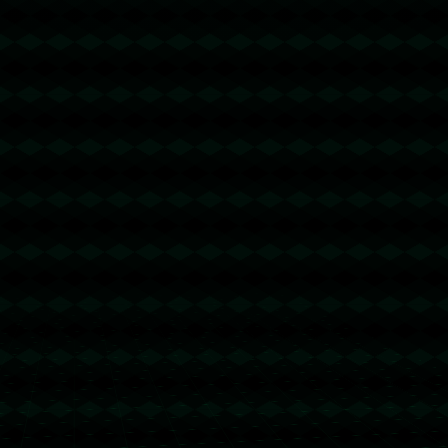
光，更象征着快船未来新生代崛起的潜力。
---
### **快船挤进西部前七，季后赛信心倍增**
随着这场胜利，快船在西部排名上升至第七。而这一位
置对于他们争夺季后赛席位具有重要意义。从赛季初的
磨合问题、伤病困扰，到如今全队逐渐找到化学反应，
快船用一场硬仗证明了他们的实力。
对于快船而言，保持防守端的侵略性和延续核心球员的
团队合作，将是他们冲击更高排名的关键。而本场比赛
中哈登的防守转型、伦纳德的隐形价值，以及班凯罗的
全面成长，正是他们成功的缩影和希望。