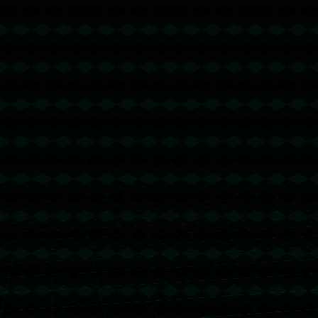
“小球时刻”不仅仅是一段娱乐时光，更是一种探索生活
深层意义的方式。无论是在野外的绿茵球场，还是在家
庭的小球台前，每一次**小球滚动的方向**，都启示着
人们重新思考生活的方式与价值。通过这样简单而富有
乐趣的活动，让我们在繁忙的12月里，感受生活的温暖
和心灵的宁静。
上一篇：欧洲杯和欧冠一样吗 参赛球队不同.
下一篇：勇摘全国桂冠!这个平湖乒乓小将不一般!.