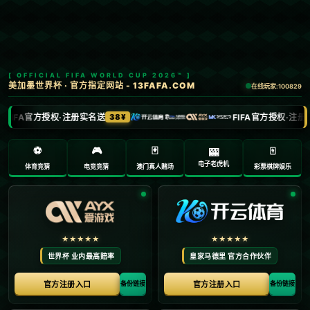
12月27日《小球时刻》.