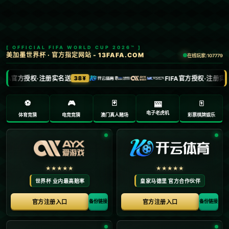
【原创】竞彩足球分析推荐：周二004国王