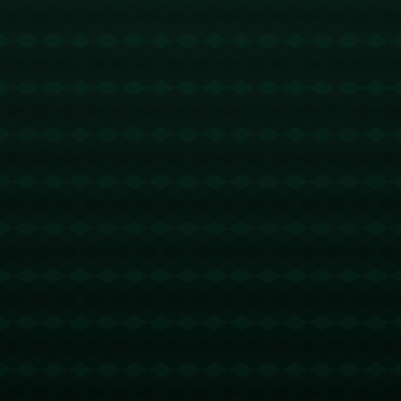
从理论上看，“内援零引进”并不意味着泰山队将放缓其
竞争力的提升。事实上，这可能预示着俱乐部将更多的
精力和资源投入到现有球员的培养和战术磨合上。近年
来，国内联赛的竞争愈发激烈，许多俱乐部开始意识到
单纯依赖外援和引进国内球星并不是长久之计。*这种
策略有助于稳定军心，并可能在未来创造出本土化风格
的球员团队*。
同时，两名新外援的确认引入，也揭示了泰山队在国际
市场上积极进取的态度。**外援的选择不仅是单纯的实
力补强，更多时候也是球队战术体系的一部分**。这些
外援既需要在场上表现出色，又要能够融入团队文化，
甚至在关键时刻扮演精神领袖的角色。成功的外援引入
往往能在短时间内提升球队整体实力，并为联赛的争冠