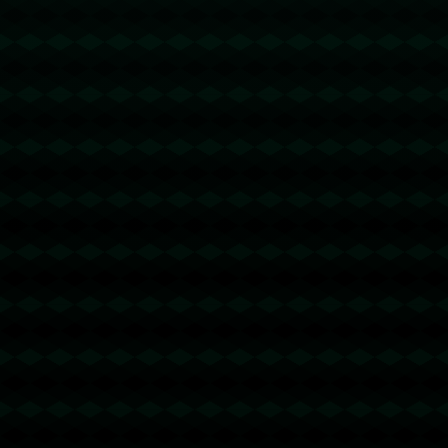
会为国内赛事输送更多的优秀球员，成为中国足球发展
的一股新势力。
总之，泰山队的冬窗新动作显示出精准布局的重要性，
而这背后，无疑是俱乐部长远战略的体现。关注泰山队