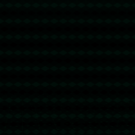
综上所述，快船在争夺西部第六名的激烈竞争中面临双
重挑战。伦纳德的缺阵和哈登的质疑是他们前进路上的
阻力。尽管前途未知，但如果快船能够充分发挥其潜
力，并合理调整战术，仍有望在本赛季创造佳绩，甚至
有可能成为季后赛的一匹**黑马**。在未来的比赛中，
如何调整阵容、提升默契，将是决定快船命运的关键所
在。
上一篇：欧联欧协联奖金收入：曼联获得2500万欧，切尔西1200万欧.
下一篇：NBA常规赛：火箭如何连续击败爵士？关键点逐一揭晓.