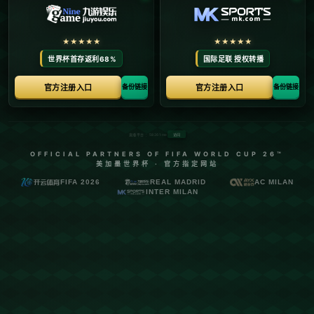
合拉木在列.
发布时间：2026-05-18
在新的一年即将来临之际，中超联赛年度评选活动引发
了广泛关注，其中最令人期待的便是**"中超年度最佳
青年球员"**的角逐。今年，胡荷韬和拜合拉木这两位
年轻新秀成功入围候选名单。他们的入选不仅展现了他
们在场上的实力与潜力，也预示着新一代中国足球力量
的崛起。在这篇文章中，我们将探讨他们的入选背后所
蕴含的意义及他们在赛场上的突出表现。