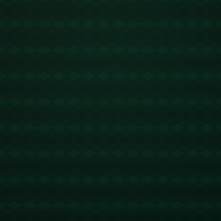
**胡荷韬**，作为国内备受关注的青年足球运动员之
一，以其出色的控球能力和全面的场上表现而闻名。自
从进入职业联赛以来，他多次在关键赛事中扭转战局。
*在本赛季中，他多次面对强队表现出高水平的技战术
能力，让业内人士和球迷们印象深刻。*例如，在与广
州队的较量中，胡荷韬凭借一记精准的远射，为球队赢
得了宝贵的三分。在他的职业生涯初期就能展示如此高
水准，实属难能可贵。