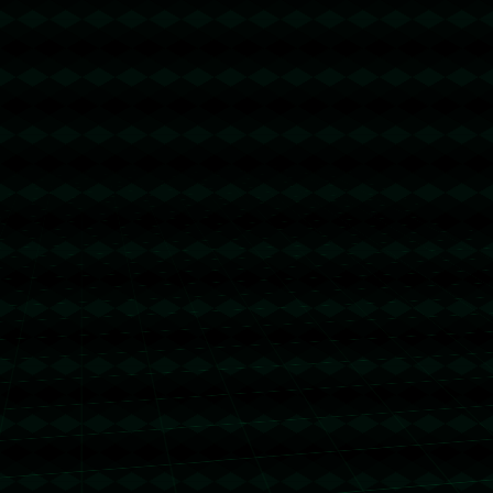
在当前复杂的足球环境下，*年轻球员若想脱颖而出，
必须拥有出色的身体素质和不断提升的技战术水平*。
胡荷韬和拜合拉木的成功入选，激励着更多年轻球员走
向更高的舞台，同时也为中超联赛注入了新的活力。这
种竞争，不仅仅是对个人的挑战，更是对整个中国足球
在世界舞台上的一次重要检验。
上一篇：匡琦挑战重重，北京女排连败 生死战在即，江苏女排再添伤员！.
下一篇：勇士新星波斯特稳步成长，科尔信任得到回报.
联系方式
029-8402010
传真：029-8402010