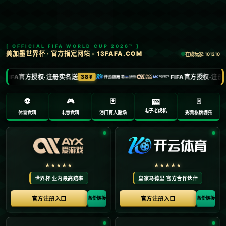
中超年度最佳青年球员候选：胡荷韬、拜