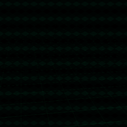
但从积极的角度来看，杜兰特的短期缺席或许能让太阳
队其他球员加速成长——艾顿在内线更强大的表现可能
会成为重要突破点，而类似于控场的角色调整也将为球
队在季后赛中提供更多战术选择。
**关键词总结：太阳队季后赛、杜兰特左脚踝伤情、凯
文·杜兰特缺阵、NBA超级球星健康问题**
上一篇：山东泰山队今日奔赴上海冬训 贾德松马塞尔新赛季大概率离队.
下一篇：哈登7胜1负，快船势不可挡，伦纳德协助夺冠迈进.
联系方式
029-8402010