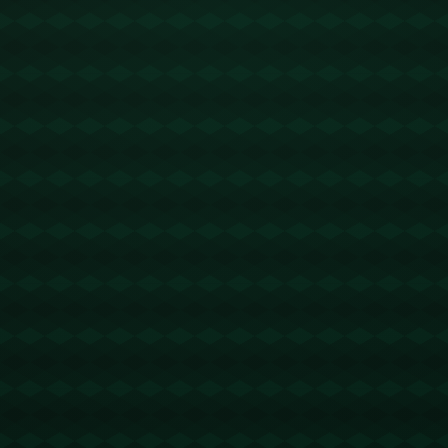
### **杜兰特的关键角色：太阳队的"王牌"**
凯文·杜兰特，这位被誉为当今NBA最具有统治力的球
员之一，在交易截止日前刚刚加盟太阳队，就立刻成为
球队的核心。**他的到来改变了太阳队的整体气质**，
尤其是在进攻端。他的得分能力和效率无出其右，常规
赛中他场均贡献29.5分，投篮命中率高达56%。杜兰特
不仅能够在关键时刻挺身而出，更能分担德文·布克和克
里斯·保罗的压力，为整支球队注入强大的信心。