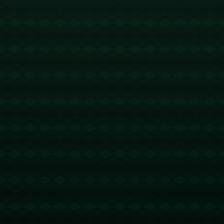
然而，左脚踝的突然受伤却打乱了球队的节奏**——杜
兰特缺阵意味着太阳队在进攻端失去了一位核心武器，
防守端也多了一层隐忧。在杜兰特复出之前，太阳队的
教练组需要找到替代的问题解决方案。**
### **季后赛关键时刻：健康问题真的无法避免？**
杜兰特的伤病不仅是太阳队面临的问题，也引发了更深
层次的讨论：超级球星的健康状态在季后赛前往往成为
决定性因素。今年的西部竞争异常激烈，丹佛掘金、孟
菲斯灰熊等球队都在竞争榜首位置，而太阳队则希望通
过杜兰特的统治力迅速建立化学反应。**但如果杜兰特
的伤势恢复进程不如预期，太阳队可能需要重新评估他
们的季后赛目标。**
一个经典案例是2019-2020赛季的洛杉矶湖人队。当时