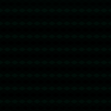
期发展的重要性。例如，洛杉矶湖人在引入安东尼·戴维
斯后，迅速重返冠军行列；雄鹿队引入朱·霍勒迪后，也
成功帮助字母哥完成夺冠夙愿。这些球队通过牺牲短期
资产，换取超级明星，以此迅速提升队伍整体实力的策
略，是老鹰队可以效仿的模式。
不过，追求超级巨星交易也伴随着风险。例如，篮网队
曾牺牲多位年轻球员和选秀权引进哈登，但最终没能形
成化学反应。球队需要谨慎衡量筹码的价值，避免过度
赌注影响未来发展。
### **老鹰队会重启追求吗？**
综上，杜兰特仍是老鹰队“冠军拼图”的潜在目标。如果
今年夏天交易市场提供了合适的机会，老鹰队或将再次
发力试探篮网的意向。无论交易能否达成，超级巨星的