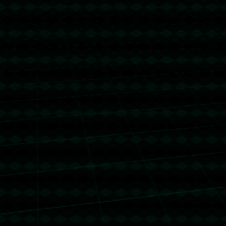
存在始终是球队向夺冠发起冲刺的一张重要筹码。
上一篇：2020年中超聯賽第二階爭冠組介紹.
下一篇：楊鳴稱贊山西隊是爭奪總冠軍的強大競爭者.
联系方式
029-8402010
传真：029-8402010
客服QQ：153511236 邮箱：admin@28-billion.com
地址：辽宁省本溪市本溪满族自治县碱厂镇
Copyright 2024
亿万28(中国)官方网站 - NG大舞台，有
梦你就来
All Rights by
亿万28