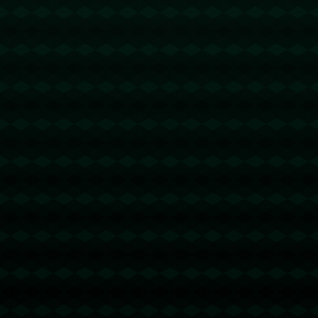
2. **老鹰队的筹码**：目前，老鹰队拥有包括德章泰·
穆雷在内的一些值得其他球队关注的优质球员，同时还
有未来选秀资源。这些筹码或将成为谈判的关键。
此外，杜兰特一向以自己的意愿而闻名。在选择转会
时，他不仅看重球队阵容，还关心球队文化以及城市环
境。亚特兰大作为一个充满活力的城市，或许能够吸引
杜兰特。同时，理论上与特雷·杨的搭档，可以形成一个
机动性极强的双星阵容，这对杜兰特而言也充满吸引
力。
### **案例分析：其他球队争夺明星的成功经验**
如果参考类似案例，不难看出超级球星的引入对球队长