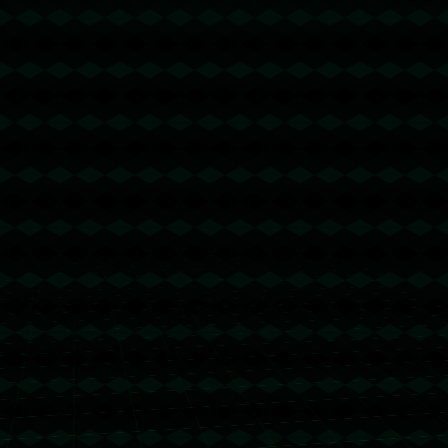
两端的表现决定了比赛的最终走向。毫无疑问，这场比
赛将成为他职业生涯中又一次值得铭记的高光时刻。
上一篇：西媒：尽管沙特球队开出双倍年薪，但罗克只想留在巴萨证明自己.
下一篇：哈里伯顿24+11 爱德华兹17分 步行者胜森林狼取5连胜.