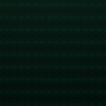
**在比赛的最后几分钟，他的连续三分命中**，不仅拉
开了比分差距，更打乱了对方的战术调整。
回顾近些年NBA的经典比赛，球队战胜强大的对手往往
都不是偶然的。**案例分析**显示，那些拥有出色球员
的球队在处理关键球时，更具有临场应变能力和执行
力。乔治的表现，正是这种能力的绝佳体现。纵使对手
实力强劲，但一名球员的突出表现有时足以改变整个比
赛的走向。
值得一提的是，乔治的**8次三分命中**不仅提升了自
己的职业生涯数据，也让球迷对于他在接下来比赛中的
表现充满期待。在篮球比赛中，一场精彩的逆袭往往会
成为赛季中最令人津津乐道的话题之一，而球员的耀眼
表现可能会成为永恒的回忆。