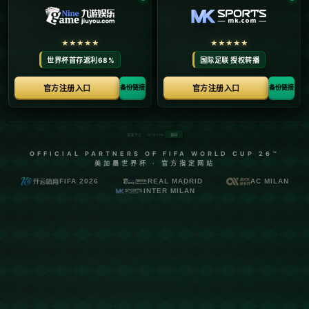
全中，功亏一篑啊！.
发布时间：2026-05-18
在NBA的激烈竞争中，有时一场比赛中的**关键球员**
发挥便能决定胜负。而最近的一场比赛中，乔治的表现
无疑成为了最大亮点。他用**30分的神勇发挥**，带领
球队逆袭并成功击败了东部排名第一的对手。他的三分
球表现更是惊艳，**8投全中**，让观众震撼不已，这
也让我们不禁思考，一名球员到底能多大程度上影响比
赛结果。
当我们谈论乔治在这场比赛中的出色表现时，不仅仅是
在说他的个人得分。对于球迷和分析师来说，乔治的全
面能力一直备受赞誉。在他的职业生涯中，多次有过像