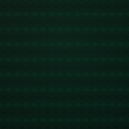
这样高效的得分表现。就在这个赛季，乔治已经多次以
类似的精准投篮能力帮助球队取得胜利。众所周知，三
分球在现代篮球比赛中的重要性愈发凸显，乔治凭借**
完美的三分手感**，给予球队极大的战略优势。
借鉴其他明星球员的表现，不难看出，乔治的这种状态
回暖是有**深层次原因**的。首先是他的身体状态回到
巅峰，这对于一名NBA球员而言至关重要。其次，在球
队的战术体系中，乔治被给予了更多的自由度，这使得
他能够在场上更加自信地选择自己的进攻方式。
从统计学的角度来看，乔治在这场比赛中的得分占据了
球队总得分的近四分之一。这种高效率的表现无疑对于
整个球队的士气和信心都是巨大的鼓舞。更重要的是，
乔治在关键时刻的三分能力也打破了对手的防守布局。