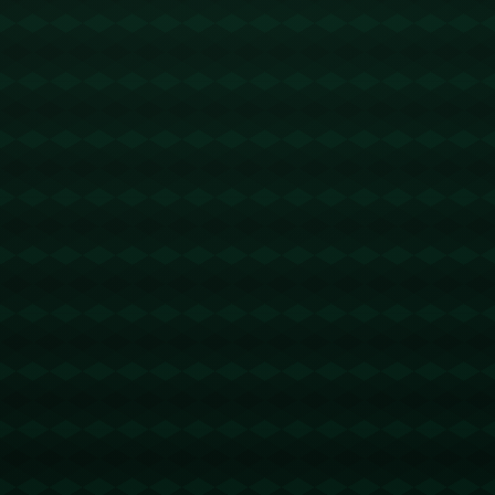
如果回顾NBA历史，不乏那些因明星球员加盟而改变球
队命运的案例。例如，2010年勒布朗·詹姆斯转投迈阿
密热火，与德维恩·韦德和克里斯·波什组成“热火三巨
头”，随后便在四年中三次进入总决赛，并两次夺冠。
同样，2019年科怀·伦纳德加盟多伦多猛龙，也帮助球
队夺得历史首个总冠军。这些成功的案例显示，顶级球
员的加盟可以瞬间改变球队竞逐总冠军的态势。
**球队的可能策略：多方优势**