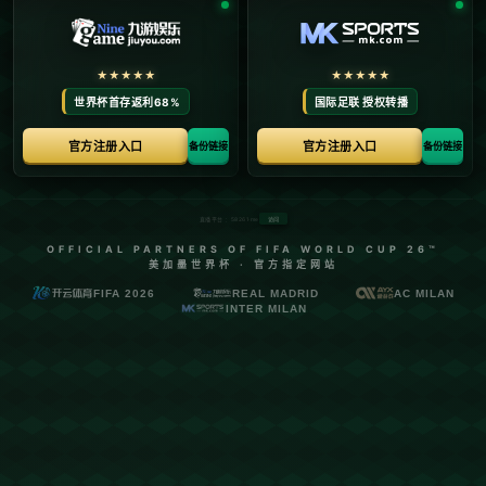
斯，冲击总冠军？.
发布时间：2026-05-18
**马刺争夺杜兰特！搭档文班亚马和福克斯，冲击总冠
军？**
*在NBA休赛季，交易流言满天飞，而其中最为引人注
目的是圣安东尼奥马刺试图引进凯文·杜兰特，以组成一
个令人震撼的阵容，与维克托·文班亚马和迪阿伦·福克
斯联手，冲击总冠军。这一消息不仅让球迷们心潮澎
湃，也引发了关于球队未来走势的广泛讨论。*
**主题阐述：超级阵容的潜力**
圣安东尼奥马刺队作为NBA历史上的一支传奇球队，一