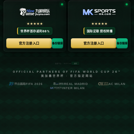
发布时间：2026-05-18
**体育学院宿舍也这样吗：探索学生住宿环境的真相**
近年来，随着教育事业的发展，大学的宿舍条件成为广