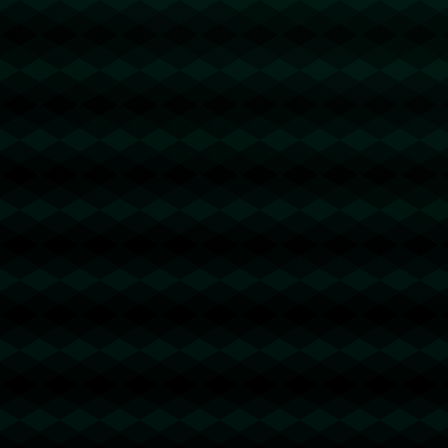
从球队层面来看，快船正处于赛季的关键阶段，每一场比赛
哈登通常更加谨慎和专注，这让他有望在本场比赛中成为快
### 球迷期待：哈登与快船队的未来