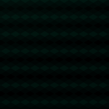
球员形成默契，快船将拥有更大的胜算。此外，伤病恢复后的