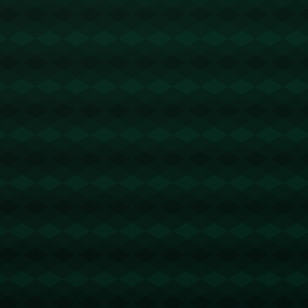
提升快船队的实力，尤其是对阵尼克斯这样防守能力出众的球队。