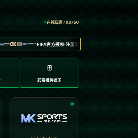
产品展示
新闻资讯
联系我们