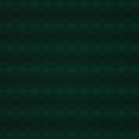
哈登伤情好转！快船队有望迎战尼克斯，振奋人心！
发布时间：2026-05-18
情好转，他极有可能随快船队出战即将到来的与纽约尼克斯的比赛。这一
响？快船队是否具备足够优势与尼克斯正面交锋？本文将深入分析这一热
备受期待。然而，他的伤病问题成为快船队的重大隐忧，直接影响了球队的整