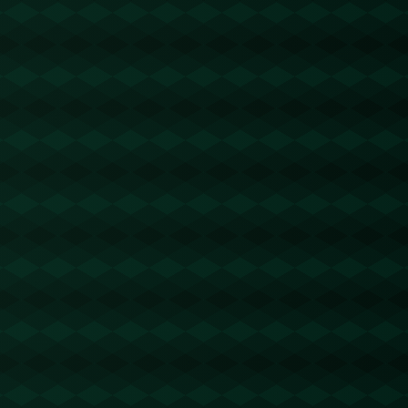
.
消息不仅让快船队球迷兴奋不已，也为球队争夺更高排名注入
门话题。
体表现和战术布置。根据近期的队伍报告，哈登的恢复情况非