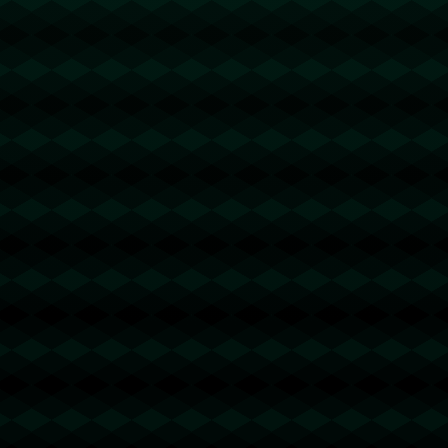
都至关重要。如果哈登能够迅速找回状态，并且与伦纳德、乔治等核心
船进攻、防守两端的核心。