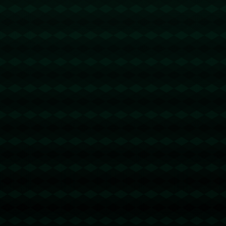
盛。然而，騰哈格到來後的改變已有初步成效，他將重
心放在重建球隊文化，恢復紀律與團結的氛圍。例如，
他對C羅事件的果斷處理展現了他在面對球隊內部問題
時的堅定立場，這樣的執教風格正是曼聯走向復興的基
石。
---
## **贏冠不是簡單的目標，而是全方位的提升**
騰哈格的說法與其說是對曼城的挑釁，不如說是一種心
理調整。他的目標是使曼聯成為冠軍的有力競爭者，而
不是一支旨在“阻止曼城”的球隊。事實上，英超聯賽本
身競爭格局複雜，曼城固然是一大強隊，但切爾西、利
物浦、阿森納等球隊同樣虎視眈眈。擺脫對單一球隊的