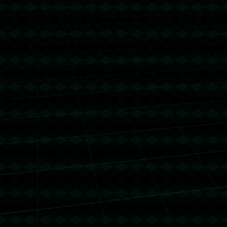
的關鍵所在。**
上一篇：森林狼对掘金预测掘金大胜.
下一篇：横扫上海杨鸣发声：表扬本土四将，赵继伟平常心看待加冕助攻王！.
联系方式
029-8402010
传真：029-8402010
客服QQ：153511236 邮箱：admin@28-billion.com
地址：辽宁省本溪市本溪满族自治县碱厂镇
Copyright 2024
亿万28(中国)官方网站 - NG大舞台，有
梦你就来
All Rights by
亿万28