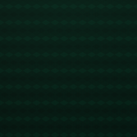
的策略，但事實證明這樣的做法並不能徹底撼動曼城的
霸主地位。騰哈格顯然也意識到這點，因此曼聯並不會
把精力放在模仿或針對曼城的打法上，而是以**發展長
期競爭力**為中心。例如，他在今夏的轉會市場中果斷
引進卡塞米羅、馬丁內斯等高質量球員，試圖為球隊注
入能徹底改變局勢的關鍵拼圖，可見他的“贏冠”信念並
非空談。
---
## **以戰略為先，拒絕短視**