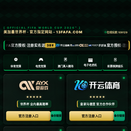
德國足協宣布勒夫將在歐洲杯結束後卸任.