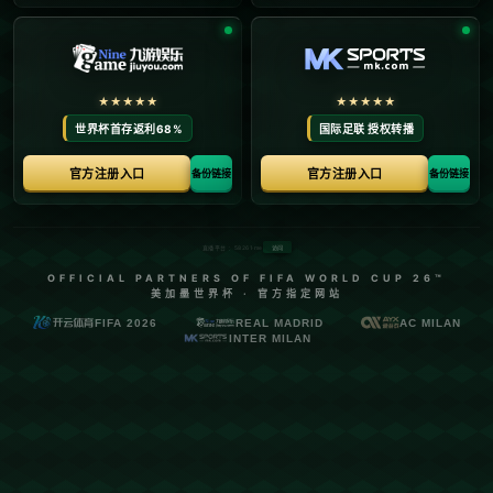
容，但表.
发布时间：2026-05-18
**多特总监：多特蒙德坐拥德甲最豪华的阵容，但表现
仍需提升**
近年来，德甲联赛竞争日渐激烈，传统豪门和黑马球队
都在争相展现各自风采。而作为德甲豪门之一的多特蒙
德，却总是承担着褒贬不一的舆论压力。尽管球队在转
会市场激发了强劲的吸引力，并拥有几乎德甲最豪华的
阵容，但赛场上的实际表现却并未完全兑现球迷的期
待。对此，多特蒙德体育总监近期发表了一些颇具深意
的看法，引发外界热议。
### **多特蒙德的强大阵容：一座豪华“兵工厂”**