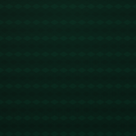
乐部对现有实力的认可。
### **豪华阵容之下，表现为何仍需提升？**
然而，在阵容豪华的光环下，多特蒙德的表现却出现了
不够稳定的情况。尤其是在关键场次的比赛中，球队的
心理素质和执行力似乎仍有提升空间。多特总监坦言：
“坐拥强大阵容并不意味着可以掉以轻心，足球是一项
充满变数的运动，我们在一些细节上还需要更精益求
精。”