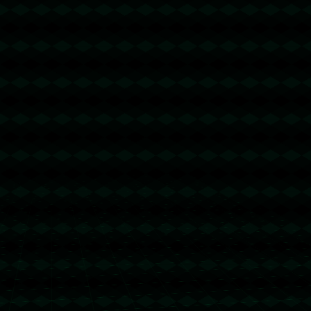
“未来，我们希望既保持球队的年轻化，也在比赛风格
和经验层面做到全面提升。”
### **未来可期的多特蒙德：潜力与挑战并存**
总结来看，多特蒙德拥有德甲最豪华的阵容这点毋庸置
疑，但如何将阵容真正转化为强劲的场上表现，是俱乐
部在未来赛季的关键战略问题。**从战术优化到心理建
设，从核心球员的稳定性到赛季后期的全面爆发**，多
特蒙德仍需在诸多方面加强。只有解决这些挑战，他们
才能更自信地迈向冠军领奖台。
通过不断反思和提升，我们有理由相信，这支阵容豪华
但仍年轻的队伍能够迸发出更耀眼的火花，为自己的德
甲征途书写更加辉煌的篇章。