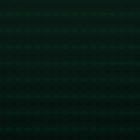
以2022-2023赛季**最终失去联赛冠军**为例，尽管多
特蒙德在积分榜上一度占据领先优势，但最后一轮比赛
意外失利让拜仁捧起沙拉盘。这一事件不仅让球队深感
遗憾，也凸显了强阵容在绝境时如何转换成铁一般战斗
力仍是一个必须突破的课题。关键球员的伤病、年轻阵
容的心态不稳以及战术应变不及时都是多特蒙德需要进
一步克服的难题。