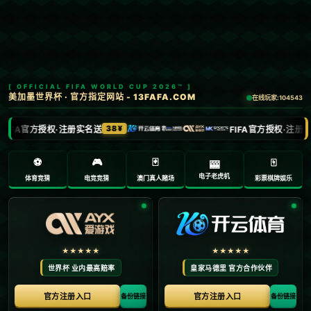
多特总监：多特蒙德坐拥德甲最豪华的阵