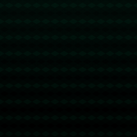
运动员保护的重视*以及*球队管理策略的革新*，都促
使我们重新审视胜利与健康之间的关系。
**吸引力与观众信任**
对于球迷而言，虽然无法看到锡安在场上的精彩表现，
但他们更多的是对球队以及锡安个人坚不可摧的支持和
信任。这种情感连接不仅源于对球技的欣赏，更源于对
生命价值的认知。
锡安提前结束赛季，鹈鹕的支持决策和他本人面临的挑
战都强调了一个重要主题：长远利益和短期目标的平
衡。运动员不仅是一名竞技者，他们更是一名在职业生
涯中需要照顾健康的普通人。正如鹈鹕队的态度所示，
保护运动员健康等于保护篮球运动的未来。