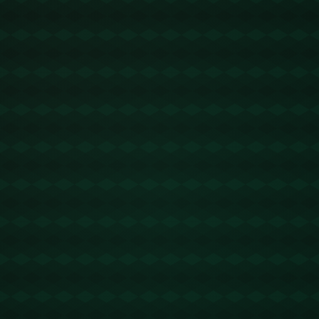
在竞技体育的世界中，胜利固然重要，但运动员的健康
同样不可忽视。近日，新奥尔良鹈鹕队宣布了令人震惊
的消息：由于健康情况，球队核心球员锡安·威廉姆森提
前结束赛季。这一决定不仅关乎一个团队的表现，更影
响着巨星的个人生涯规划和球迷的情感认同。