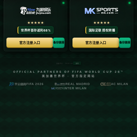
发布时间：2026-05-18
**锡安提前结束赛季，鹈鹕支持决定：篮球与健康的抉
择**