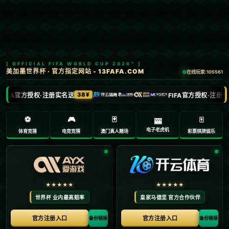
日本女足引熱議！技戰術實力超越中國！.