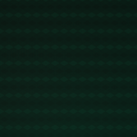
首先，日本女足的技战术优势表现在**高度的组织纪律
性**和**娴熟的传控技术**。日本球员普遍具备较高的
战术意识，无论是在进攻或是防守中，她们始终能够保
持阵型的紧凑性。这种表现不仅依赖于球员的个人能
力，更得益于日本队长期以来在战术训练上的投入。日
本女足重视基础技术的训练，每一名球员都从小就被培
养出色的控球能力和精准的传球技巧。这种基础技艺的
磨练，使得日本女足在面对任何对手时，都能够依靠精
确的短传和流畅的配合来有效控制比赛节奏。