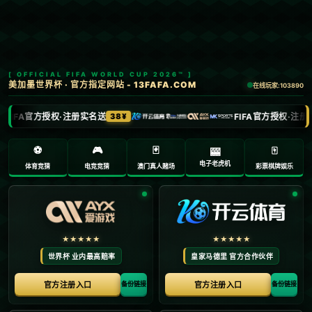
HOKA推出全新跑鞋KAWANA 重塑畅跑体