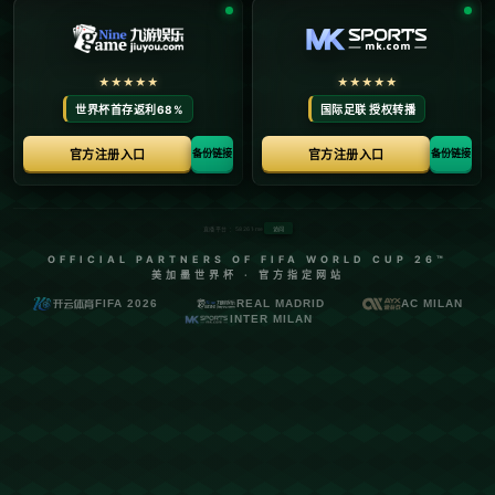
验.
发布时间：2026-05-18
**HOKA推出全新跑鞋KAWANA 重塑畅跑体验**
在跑鞋设计的世界中，创新始终是一个永恒的追求。而
在这场跑鞋革命的浪潮中，HOKA一直走在前列。随着
其最新产品——**KAWANA**系列跑鞋的推出，HOKA
再次彰显了其不断**重塑跑步体验**的决心。本文将深
入探讨KAWANA跑鞋的设计理念、技术创新以及其如何
在竞争激烈的市场中为跑者提供与众不同的畅跑体验。
**突破传统跑鞋设计的限制**
KAWANA跑鞋的推出并非偶然，而是HOKA对市场需求