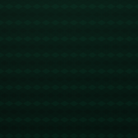
HOKA在KAWANA系列中引入了最新的**PROFLY™中
底技术**。这一创新设计让中底软硬适中，不仅能有效
减轻步伐间的冲击，还能提供良好的缓震效果，减轻跑
者在长时间运动中的疲劳感。同时，**KAWANA**外
底采用了更新的材料，使得鞋底抓地力更强，适合各种
路面条件。
**独特设计打造完美支撑**
对于跑鞋而言，良好的支撑性能是其能否赢得跑者青睐
的关键。HOKA在**KAWANA**中融入了全新的Meta-
Rocker几何设计。这一设计不仅能够鼓励自然跑步姿
势，还能提升跑步效率，从而减轻肌肉疲劳。此外，鞋
面的Air Mesh透气材料既提供了舒适的包裹感，又保证
了长时间运动后的良好透气性。