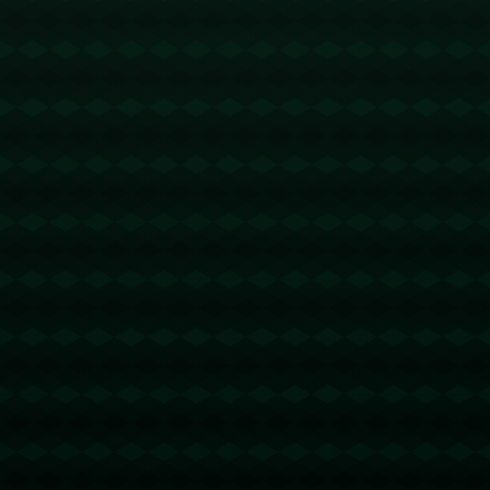
**案例分析：口碑与市场的双重验证**
在KAWANA面世后，不少专业跑者及其粉丝纷纷做出积
极反馈。以一位业内知名马拉松选手为例，他在体验
KAWANA后表示，这款鞋真正改善了他长距离训练时的
舒适感和支撑性。*他的跑步成绩比过去提高了明显的
百分点*，这一切都得益于鞋子的出色表现。
同时，市场数据显示，KAWANA的销量在全球范围内呈
现逐月攀升的趋势。这不仅证明了产品的优越性能，也
印证了HOKA在跑鞋领域的卓越影响力。