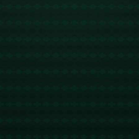
備法國、巴斯克雙重背景的球員，他在年輕時便展現出
卓越的足球天賦。然而，令人意外的是，儘管擁有法國
護照，他卻未曾受到法國國家隊的重用。拉波爾特多次
入選**法國青年隊**，但國家隊層面的徵召卻始終與他
失之交臂。這或許成為他轉向西班牙的一大契機。
自2010年代起，拉波爾特便與**西班牙足球**結下不解
之緣。他多年的職業生涯都在西甲球隊畢爾巴鄂競技度
過，早已融入當地生活。而根據西班牙的入籍政策，居
住滿五年以上的非歐盟公民，有資格申請國籍。更重要
的是，拉波爾特的母親有巴斯克背景，這讓他的國籍轉
換更加順理成章。2021年，西班牙政府特許通過其國籍
申請，**為西班牙國家隊帶來了一名世界級後衛**。
---