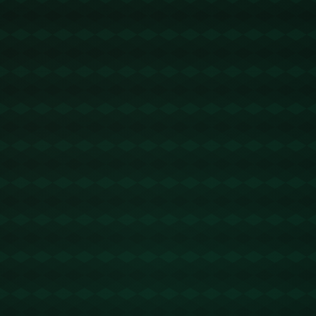
---
### 拉波爾特入籍西班牙：身份轉變背後的深意
拉波爾特出生於**法國的阿久恩（Agen）**，是一名具