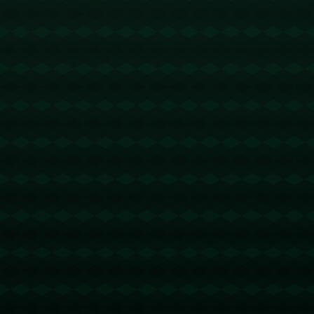
### 西班牙征召他的背後戰略
西班牙國家隊主教練路易斯·恩里克（Luis Enrique）早
已對這位防守悍將青睞有加。在過去幾年的國際比賽
中，西班牙中衛陣容相對薄弱，而拉波爾特的到來無疑
填補了這一短板。他不僅具備穩健的搶斷能力和出色的
空中對抗，也擅長用腳下技術發起後場組織，恰恰符合
恩里克崇尚控球的戰術理念。
**數據佐證其價值**：根據2020-2021賽季英超數據，
拉波爾特在曼城的場均傳球準確率高達92%，在後場組
織和傳導方面可謂無可挑剔。此外，他在高球爭奪中的
成功率也超過65%，表現穩定，堪稱西班牙後防的“定海
神針”。
---