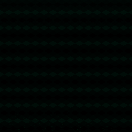
---
### 媒體和球迷的多方反應
拉波爾特的身份轉換無疑在足壇引發了廣泛討論。一些
法國球迷對他的決定感到遺憾甚至惋惜，認為這是法國
國家隊人才儲備過剩而導致的損失；而西班牙球迷則歡
迎他的加入，認為拉波爾特的實力將有助於球隊在激烈
的歐洲杯賽場上再次爭奪榮耀。
從長遠來看，這一事件對國家隊陣容的規劃提出了新的
啟發：國籍的靈活性正在成為足壇不可忽視的趨勢，越
來越多的球員通過入籍獲得更大的發展空間，為自己的
職業生涯增添亮點。
**關鍵詞**如：曼城中衛拉波爾特、西班牙國家隊、歐