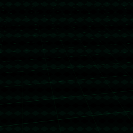
洲杯、法國國家隊等，均在文章中自然融入，展示出這
位球員在當前足壇的重要位置及未來前景。
上一篇：[流言板]近15场只有湖人&骑士&绿军&雷霆，进攻和防守效率联盟前七42亮379回复.
下一篇：湖人曾全勝杯賽的強勢表現 兩度戰勝太陽 半決賽橫掃鵜鶘.
联系方式
029-8402010
传真：029-8402010
客服QQ：153511236 邮箱：admin@28-billion.com
地址：辽宁省本溪市本溪满族自治县碱厂镇
Copyright 2024
亿万28(中国)官方网站 - NG大舞台，有
梦你就来
All Rights by
亿万28