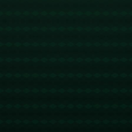
本胜利或许能创造意外惊喜**。
---
### 比赛关键点预测
1. **战术与阵容**