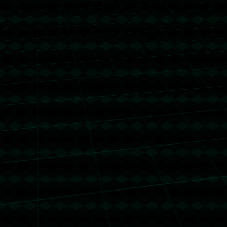
无与伦比的经典对决！
上一篇：主播遇见冰雪丨探访亚冬会开幕式幕后彩排 是什么让康辉直呼“我不行”？.
下一篇：尤里-阿尔贝托经纪人：正和国米等3队谈判，估价2500万欧&模板DV9.
联系方式
029-8402010
传真：029-8402010
客服QQ：153511236 邮箱：admin@28-billion.com
地址：辽宁省本溪市本溪满族自治县碱厂镇
Copyright 2024
亿万28(中国)官方网站 - NG大舞台，有
梦你就来
All Rights by
亿万28