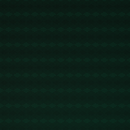
### 墨尔本同城德比的独特魅力
墨尔本胜利和墨尔本城之间的对决堪称澳超最激烈的较
量之一。这场比赛不仅是两队实力上的检验，**更承载
了墨尔本城市的荣誉对抗**。两队球迷间的支持氛围更
是如火如荼，赛场外的口号到赛场内的呐喊，无不体现
同城德比的魅力。
历史上，墨尔本胜利是澳超的一支传统豪强，曾多次赢
得联赛冠军并拥有极为庞大的球迷基础。相比之下，墨
尔本城虽然建队较晚，但在过去几个赛季展现出了强势
崛起的姿态。他们引进了多名实力派球员，并呈现出非
常优异的战术执行力，如今的墨尔本城已成为冠军争夺
者。**实力与历史交织，注定这场比赛会看点十足**。
---