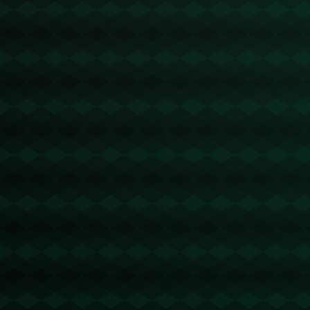
学习《
**探索人民军队领导管理体制机制完善的必要性**
在当今复杂多变的国际形势下，**不断完善人民军队的领
题，并论证其重要性。
首先，**提升统筹协调能力是完善军队领导管理体制的核
确保各级指挥官能够在最短时间内接收和处理信息，从而制