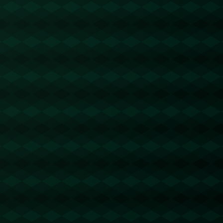
制机制.
理解这一命题，我们将探讨为什么在当前阶段必须关注这一议
能力。现有的管理体制必须能够应对信息化战争的复杂需求，
来实现。