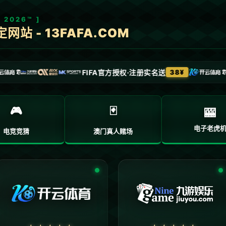
网站首页
公司简介