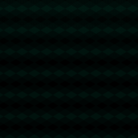
_体系_比赛_战术.