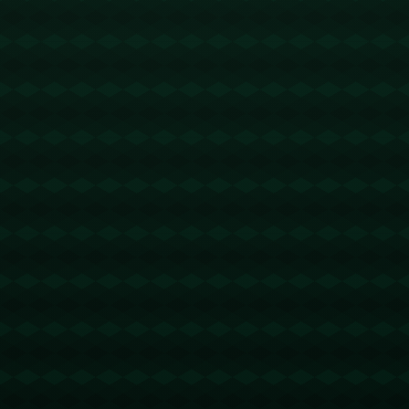
**比较分析：成功举办赛事的案例**
美国并不是第一次承办重要的国际足球赛事。1994年世
界杯和2016年美洲杯百年纪念赛便是绝佳的例子。
**1994年世界杯**不仅是美国首次举办该赛事，还刷新
了当时的观赛人数记录。这证明了美国拥有强大的体育
承办能力和完善的赛事服务体系。而*2016年美洲杯百
年纪念赛*在美国的成功举办，再次印证了其对大型体