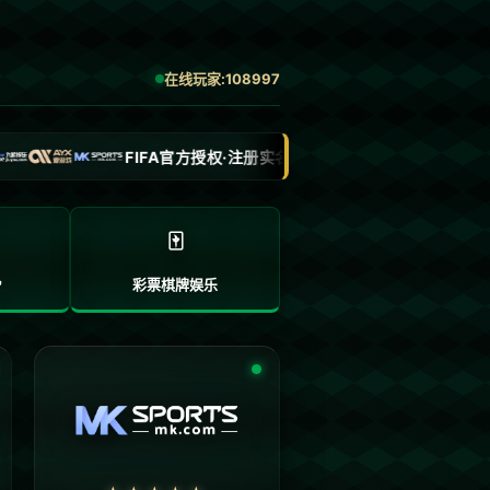
产品展示
新闻资讯
联系我们