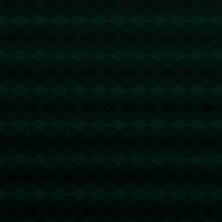
### 案例分析：培养年轻球员的关键