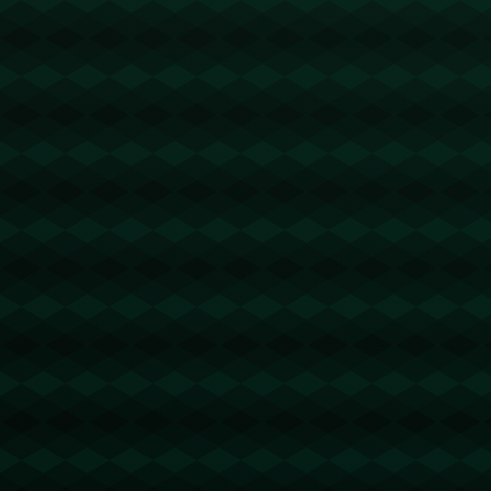
值得注意的是，这次比赛还揭示了一些行业趋势：**竞争
上表明，中国乒乓球乃至全运会的未来，将是新老交替的融