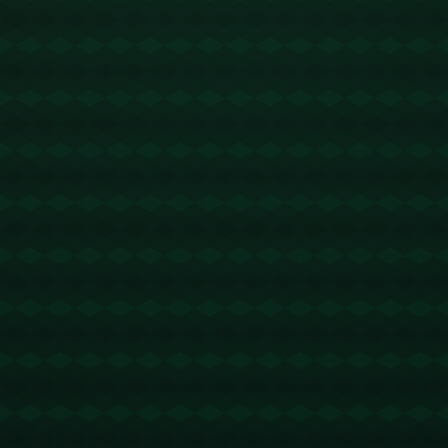
**6-3的总比分不仅让皇马稳稳晋级**，更宣告了曼城
欧冠梦想的再度破碎。而对于瓜迪奥拉个人来说，这场
比赛可谓是一场充满遗憾的滑铁卢。
---
### **瓜迪奥拉的战术迷失：防守短板暴露无遗**
作为现代足球界的顶级战术家，瓜迪奥拉一直以其**控
球与高位压迫战术**闻名。但令人意外的是，在面对皇
马时，这一战术却成为了被针对的弱点。皇马几乎每一
次反击都溃破了曼城的防线，尤其在威尼修斯和罗德里
戈这样的高速突袭球员面前，曼城的防守**显得犹如纸
糊般脆弱**。