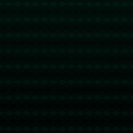
---
### **历史首次！瓜迪奥拉无缘欧冠16强：不败神话破
碎**
自从开始执教以来，瓜迪奥拉无疑是欧冠赛场上的常
客，带领巴萨、拜仁和曼城多次挺进淘汰赛阶段，甚至
多次将球队带到半决赛乃至决赛。然而，这一次的梦碎
却显得格外刺眼。对于被寄予厚望的曼城来说，以这样
的方式告别欧冠令人失望；而对于瓜迪奥拉来说，首次
无缘欧冠16强显然是职业生涯中浓墨重彩的一笔。
分析原因可以发现，**曼城屡战屡败的一个重要原因在
于缺乏应对逆境的能力**。相比之下，皇马在落后的情