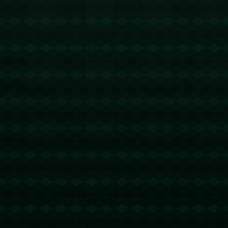
赛事。
特别值得一提的是罗德里戈的表现。在次回合对曼城的
比赛中，他在短短两分钟内连入两球，不仅彻底点燃了
伯纳乌球场的热情，也让曼城完全丧失了反扑的勇气。
这种关键时刻的绝对能力体现了皇马球员扎实的心理素
质，同时也印证了他们“不靠奇迹，只靠实力”的夺冠雄
心。