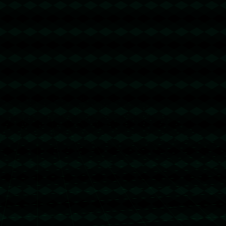
这种差距不仅出现在比赛的战术策略中，也体现在球队
文化与氛围的塑造上。皇马多年来秉承的“逆境求胜”精
神早已深入球员基因，而曼城虽然拥有一流的硬件与阵
容，却在心理层面始终稍逊一筹。
---
**关键词：皇马双杀曼城，瓜迪奥拉无缘欧冠，欧冠比