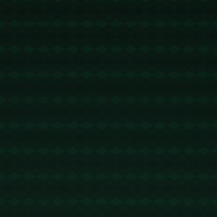
### **比赛回顾：皇马火力全开，曼城猝不及防**
首回合的较量在曼城主场伊蒂哈德球场展开。本就以强
势著称的皇马在客场便展现了强大的进攻能力，通过**
本泽马的梅开二度以及威尼修斯的快速反击**，以一场
3-2的胜利占得先机。然而，当第二回合移师伯纳乌
时，皇马真正显现出了他们称霸欧冠的底蕴与实力。在
这场比赛中，皇马再度以3-1击败了曼城，其中**罗德
里戈的快速双响和莫德里奇的点睛一笔**彻底击溃了瓜
迪奥拉的布阵思路。