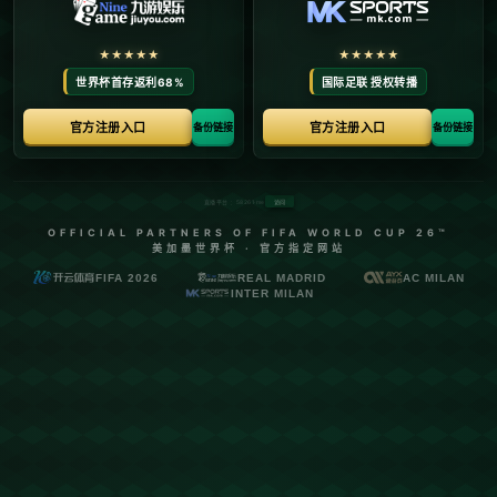
用唯有交易方能爭冠.
发布时间：2026-05-18
在NBA的赛场上，每一个赛季都是一个全新的挑战，球
队在竞争激烈的环境中谋求突破与胜利。**勇士队作为
近年来的豪门球队，面对新赛季，他们的阵容调整显得
尤为关键。**对于他们来说，引入施罗德这样的球员是
否能够有效提升球队实力？而李凯尔的潜力未被充分发
掘，又会对勇士争冠之路产生怎样的影响？
**施罗德是一名经验丰富的控球后卫，**他的进攻组织
能力和防守表现都在联盟中有着一定的口碑。然而，仅
仅依靠一名球员的引入，是否就能解决勇士当前的问题
呢？近几个赛季，勇士在核心球员伤病和其它意外因素