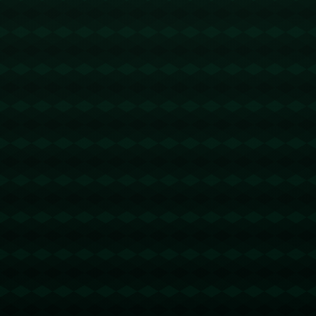
现抢眼，但似乎**“内耗”成为他们本赛季的绊脚石**。
虽然德文·布克依旧保持出色状态，但克里斯·保罗
（CP3）的竞技下滑，以及球队在关键时刻的执行力不
足，直接导致了他们逐渐掉出竞争行列。
更为糟糕的是，管理层与中锋德安德烈·艾顿的矛盾进一
步激化，这也让球队氛围一度变得紧张。最新数据显
示，太阳的**进攻效率排名已降至联盟中游**，这与去
年截然不同。从目前来看，他们需要找到解决问题的方
法，否则可能无缘季后赛。