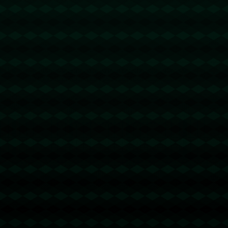
### 火箭：**年轻球队，排名存在变数**
火箭作为一支重建中的球队，本赛季的表现一直扑朔迷
离。虽然杰伦·格林和小凯文·波特的成长让人欣喜，但
稳定性不足依旧是火箭面临的最大问题。从数据上看，
火箭在**关键球时刻**的表现相当挣扎，很多比赛都是
在关键细节上输掉的。
另一方面，火箭的防守仍需加强。尽管年轻球员在进攻
端展现了惊人的天赋，但球队的**失分场均高达