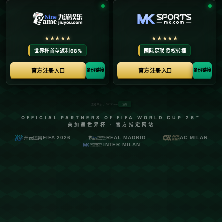
迎好消息，太阳掉队，火箭排名不稳.
发布时间：2026-05-18
**NBA最新排名分析：勇士压力山大，湖人迎好消息，
太阳掉队，火箭排名不稳**
每年的NBA赛季都是一场没有硝烟的战争，而本赛季的
竞争格外激烈。从最新的排名情况来看，各支球队可谓
几家欢喜几家愁。**勇士**正面临巨大的挑战，压力山
大；**湖人**则迎来了让球迷振奋的好消息；**太阳**
表现低迷显然已经掉队，而**火箭**的排名也相当微
妙，存在较大的不确定性。接下来，我们将深入分析这
些变化背后的原因。
### 勇士：**压力山大，防守效率暴露短板**