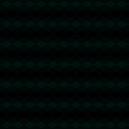
守时，谁能在关键时刻挺身而出，谁就有机会在这场较量中获
间大战！