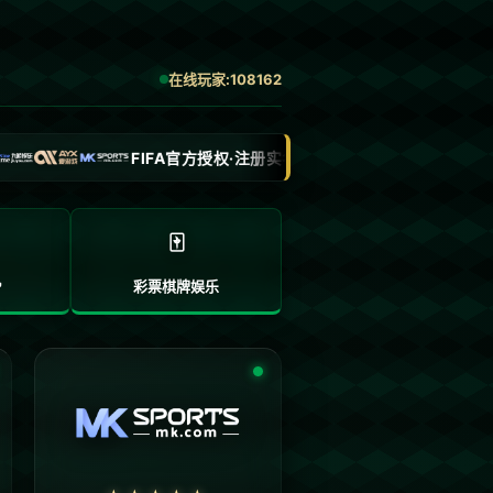
产品展示
新闻资讯
联系我们