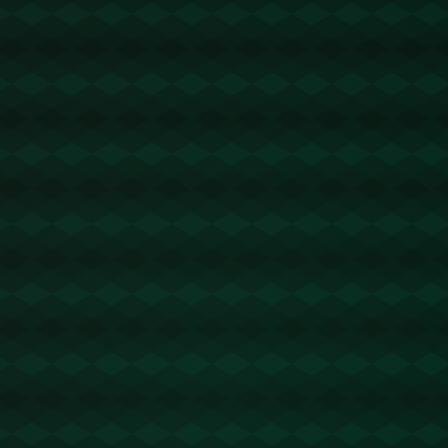
【足球】周日007英超联赛推荐：利物浦VS狼队.
发布时间：2026-05-18
狼队。这场比赛不仅是两队本赛季的关键战役，同时也是球迷们翘首以盼的焦
高的排名。拥有卓越历史和雄心的利物浦，本赛季开始后表现相对稳定。但
疑将是一场激动人心的对决。