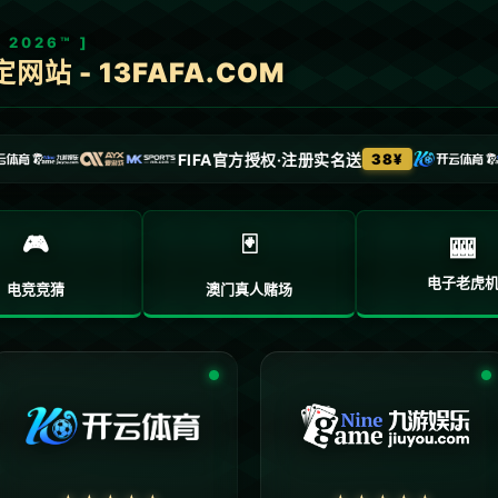
网站首页
公司简介