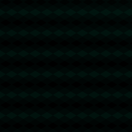
利物浦如果想在本场比赛中脱颖而出，需要迅速适应比赛节
线产生极大的压力。
**关键球员对比**
利物浦方面，**萨拉赫**无疑是最值得关注的球员之一。
狼队则需倚仗**希门尼斯**和**内维斯**的发挥。前
**总结**